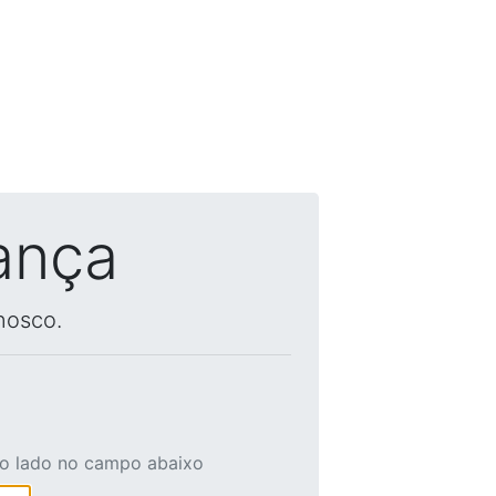
ança
nosco.
ao lado no campo abaixo