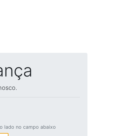
ança
nosco.
ao lado no campo abaixo