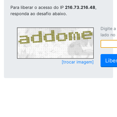
Para liberar o acesso
do IP
216.73.216.48
,
responda ao desafio abaixo.
Digite 
lado no
[trocar imagem]