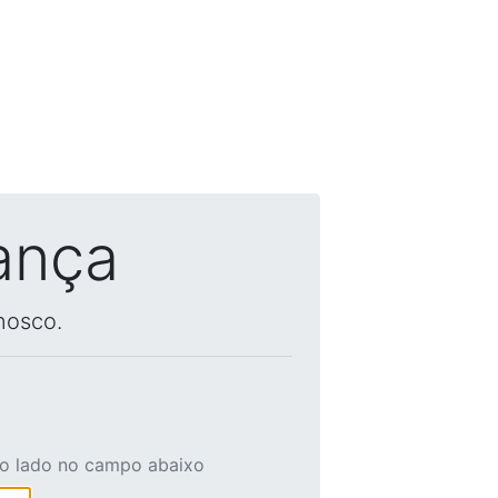
ança
nosco.
ao lado no campo abaixo