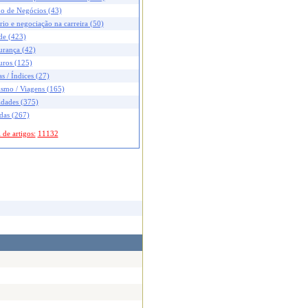
no de Negócios (43)
rio e negociação na carreira (50)
de (423)
urança (42)
uros (125)
s / Índices (27)
ismo / Viagens (165)
idades (375)
das (267)
 de artigos:
11132