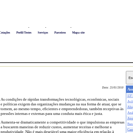
Logon
-
Favoritos
-
Busca conteúdo
-
Newsletter
Cotações
Perfil/Testes
Serviços
Parceiros
Mapa site
Data:
25/01/2010
Ass
13° 
As condições de rápidas transformações tecnológicas, econômicas, sociais
Açõe
e políticas exigem das organizações mudanças na sua forma de atuar, que se
Alu
tornem, ao mesmo tempo, eficientes e empreendedoras, também receptivas às
Anál
pressões internas e externas para uma conduta mais ética e justa.
Apo
Aumenta-se dramaticamente a competitividade o que impulsiona as empresas
Ban
a buscarem maneiras de reduzir custos, aumentar receitas e melhorar a
Cam
produtividade. Não é mais desejável uma maior eficiência em relação à