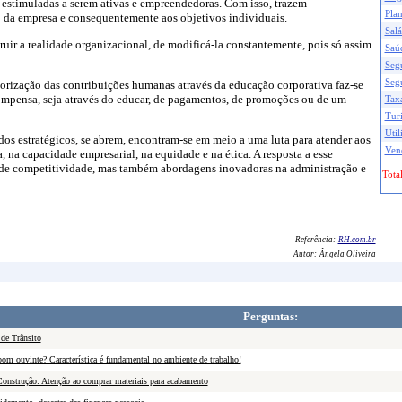
estimuladas a serem ativas e empreendedoras. Com isso, trazem
Pla
 da empresa e consequentemente aos objetivos individuais.
Salá
struir a realidade organizacional, de modificá-la constantemente, pois só assim
Saú
Seg
Seg
orização das contribuições humanas através da educação corporativa faz-se
ompensa, seja através do educar, de pagamentos, de promoções ou de um
Taxa
Tur
Util
os estratégicos, se abrem, encontram-se em meio a uma luta para atender aos
Ven
 na capacidade empresarial, na equidade e na ética. A resposta a esse
 de competitividade, mas também abordagens inovadoras na administração e
Total
Referência:
RH.com.br
Autor:
Ângela Oliveira
Perguntas:
 de Trânsito
om ouvinte? Característica é fundamental no ambiente de trabalho!
onstrução: Atenção ao comprar materiais para acabamento