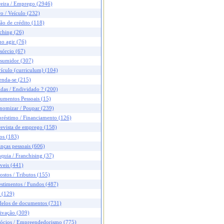
reira / Emprego (2946)
o / Veículo (232)
ão de crédito (118)
ching (26)
o agir (76)
sórcio (67)
sumidor (307)
ículo (curriculum) (104)
enda-se (215)
das / Endividado ? (200)
umentos Pessoais (15)
nomizar / Poupar (239)
réstimo / Financiamento (126)
revista de emprego (158)
os (183)
nças pessoais (606)
quia / Franchising (37)
veis (441)
stos / Tributos (155)
stimentos / Fundos (487)
 (129)
elos de documentos (731)
ivação (309)
ócios / Empreendedorismo (775)