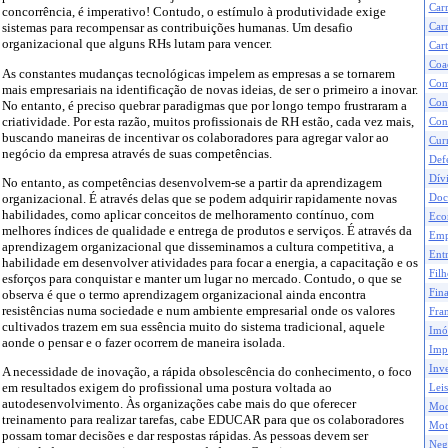
Car
concorrência, é imperativo! Contudo, o estímulo à produtividade exige
sistemas para recompensar as contribuições humanas. Um desafio
Carr
organizacional que alguns RHs lutam para vencer.
Cart
Coa
As constantes mudanças tecnológicas impelem as empresas a se tornarem
Com
mais empresariais na identificação de novas ideias, de ser o primeiro a inovar.
Con
No entanto, é preciso quebrar paradigmas que por longo tempo frustraram a
criatividade. Por esta razão, muitos profissionais de RH estão, cada vez mais,
Con
buscando maneiras de incentivar os colaboradores para agregar valor ao
Curr
negócio da empresa através de suas competências.
Def
Dívi
No entanto, as competências desenvolvem-se a partir da aprendizagem
organizacional. É através delas que se podem adquirir rapidamente novas
Doc
habilidades, como aplicar conceitos de melhoramento contínuo, com
Eco
melhores índices de qualidade e entrega de produtos e serviços. É através da
Emp
aprendizagem organizacional que disseminamos a cultura competitiva, a
Ent
habilidade em desenvolver atividades para focar a energia, a capacitação e os
Filh
esforços para conquistar e manter um lugar no mercado. Contudo, o que se
Fina
observa é que o termo aprendizagem organizacional ainda encontra
resistências numa sociedade e num ambiente empresarial onde os valores
Fran
cultivados trazem em sua essência muito do sistema tradicional, aquele
Imó
aonde o pensar e o fazer ocorrem de maneira isolada.
Impo
Inve
A necessidade de inovação, a rápida obsolescência do conhecimento, o foco
em resultados exigem do profissional uma postura voltada ao
Leis
autodesenvolvimento. Às organizações cabe mais do que oferecer
Mod
treinamento para realizar tarefas, cabe EDUCAR para que os colaboradores
Mot
possam tomar decisões e dar respostas rápidas. As pessoas devem ser
Neg