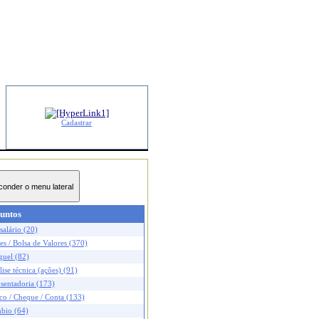
Cadastrar
untos
salário (20)
s / Bolsa de Valores (370)
guel (82)
ise técnica (ações) (91)
sentadoria (173)
co / Cheque / Conta (133)
bio (64)