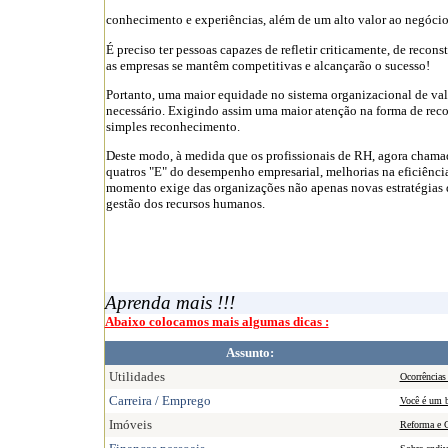
conhecimento e experiências, além de um alto valor ao negócio
É preciso ter pessoas capazes de refletir criticamente, de recon
as empresas se mantêm competitivas e alcançarão o sucesso!
Portanto, uma maior equidade no sistema organizacional de val
necessário. Exigindo assim uma maior atenção na forma de rec
simples reconhecimento.
Deste modo, à medida que os profissionais de RH, agora chamad
quatros "E" do desempenho empresarial, melhorias na eficiência,
momento exige das organizações não apenas novas estratégias
gestão dos recursos humanos.
Aprenda mais !!!
Abaixo colocamos mais algumas dicas :
Assunto:
Utilidades
Ocorrências
Carreira / Emprego
Você é um b
Imóveis
Reforma e C