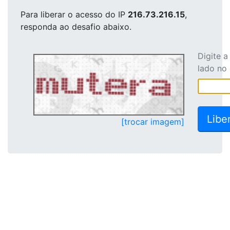
Para liberar o acesso
do IP
216.73.216.15
,
responda ao desafio abaixo.
Digite 
lado no
[trocar imagem]