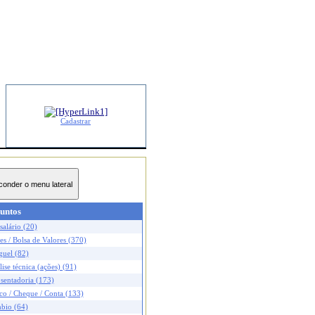
Cadastrar
untos
salário (20)
s / Bolsa de Valores (370)
guel (82)
ise técnica (ações) (91)
sentadoria (173)
co / Cheque / Conta (133)
bio (64)