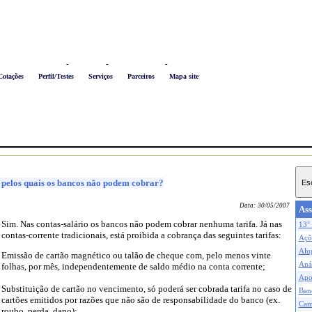
Logon
-
Favoritos
-
Busca conteúdo
-
Newsletter
Cotações
Perfil/Testes
Serviços
Parceiros
Mapa site
s pelos quais os bancos não podem cobrar?
Data:
30/05/2007
Ass
Sim. Nas contas-salário os bancos não podem cobrar nenhuma tarifa. Já nas
13° 
contas-corrente tradicionais, está proibida a cobrança das seguintes tarifas:
Açõe
Alu
Emissão de cartão magnético ou talão de cheque com, pelo menos vinte
Anál
folhas, por mês, independentemente de saldo médio na conta corrente;
Apo
Substituição de cartão no vencimento, só poderá ser cobrada tarifa no caso de
Ban
cartões emitidos por razões que não são de responsabilidade do banco (ex.
Cam
roubo, perda, dano);