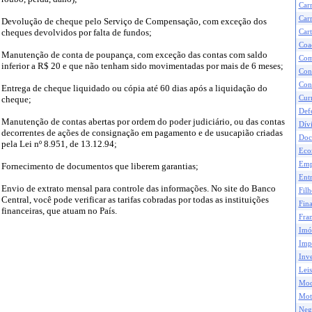
Car
Carr
Devolução de cheque pelo Serviço de Compensação, com exceção dos
cheques devolvidos por falta de fundos;
Cart
Coa
Manutenção de conta de poupança, com exceção das contas com saldo
Com
inferior a R$ 20 e que não tenham sido movimentadas por mais de 6 meses;
Con
Con
Entrega de cheque liquidado ou cópia até 60 dias após a liquidação do
Curr
cheque;
Def
Manutenção de contas abertas por ordem do poder judiciário, ou das contas
Dívi
decorrentes de ações de consignação em pagamento e de usucapião criadas
Doc
pela Lei nº 8.951, de 13.12.94;
Eco
Emp
Fornecimento de documentos que liberem garantias;
Ent
Envio de extrato mensal para controle das informações. No site do Banco
Filh
Central, você pode verificar as tarifas cobradas por todas as instituições
Fina
financeiras, que atuam no País.
Fran
Imó
Impo
Inve
Leis
Mod
Mot
Neg