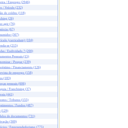
reira / Emprego (2946)
o / Veículo (232)
ão de crédito (118)
ching (26)
o agir (76)
sórcio (67)
sumidor (307)
ículo (curriculum) (104)
enda-se (215)
das / Endividado ? (200)
umentos Pessoais (15)
nomizar / Poupar (239)
réstimo / Financiamento (126)
revista de emprego (158)
os (183)
nças pessoais (606)
quia / Franchising (37)
veis (441)
stos / Tributos (155)
stimentos / Fundos (487)
 (129)
elos de documentos (731)
ivação (309)
ócios / Empreendedorismo (775)