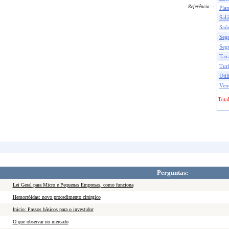
Referência:
-
Pla
Salá
Saú
Seg
Seg
Taxa
Tur
Util
Ven
Total
Perguntas:
Lei Geral para Micro e Pequenas Empresas, como funciona
Hemorróidas: novo procedimento cirúrgico
Inicio: Passos básicos para o investidor
O que observar no mercado