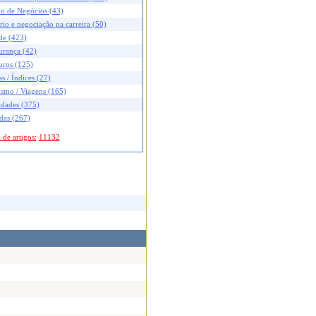
no de Negócios (43)
rio e negociação na carreira (50)
de (423)
urança (42)
uros (125)
s / Índices (27)
ismo / Viagens (165)
idades (375)
das (267)
 de artigos:
11132