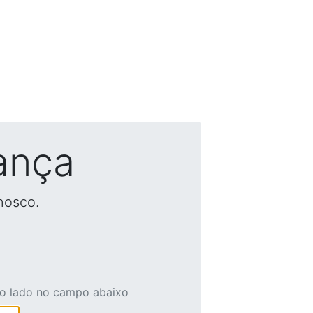
ança
nosco.
ao lado no campo abaixo