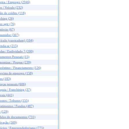
reira / Emprego (2946)
o / Veículo (232)
ão de crédito (118)
ching (26)
o agir (76)
sórcio (67)
sumidor (307)
ículo (curriculum) (104)
enda-se (215)
das / Endividado ? (200)
umentos Pessoais (15)
nomizar / Poupar (239)
réstimo / Financiamento (126)
revista de emprego (158)
os (183)
nças pessoais (606)
quia / Franchising (37)
veis (441)
stos / Tributos (155)
stimentos / Fundos (487)
 (129)
elos de documentos (731)
ivação (309)
ócios / Empreendedorismo (775)