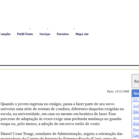
Logon
-
Favoritos
-
Busca conteúdo
-
Newsletter
Cotações
Perfil/Testes
Serviços
Parceiros
Mapa site
Data:
13/11/2008
Ass
13° 
Quando o jovem ingressa no estágio, passa a fazer parte de seu novo
Açõe
universo uma série de normas de conduta, diferentes daquelas exigidas na
Alu
escola, na universidade, em casa ou mesmo em horários de lazer. Esse
Anál
processo de adaptação às vezes exige uma profunda mudança no guarda-
roupa ou, pelo menos, a adoção de um novo estilo de vestir.
Apo
Ban
Daniel Cesar Teragi, estudante de Administração, seguiu a orientação das
Cam
recrutadoras do Centro de Integração Empresa-Escola (Ciee), antes de