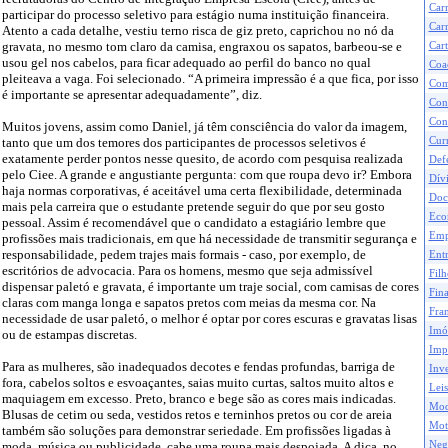
Car
participar do processo seletivo para estágio numa instituição financeira.
Carr
Atento a cada detalhe, vestiu terno risca de giz preto, caprichou no nó da
gravata, no mesmo tom claro da camisa, engraxou os sapatos, barbeou-se e
Cart
usou gel nos cabelos, para ficar adequado ao perfil do banco no qual
Coa
pleiteava a vaga. Foi selecionado. “A primeira impressão é a que fica, por isso
Com
é importante se apresentar adequadamente”, diz.
Con
Con
Muitos jovens, assim como Daniel, já têm consciência do valor da imagem,
Curr
tanto que um dos temores dos participantes de processos seletivos é
exatamente perder pontos nesse quesito, de acordo com pesquisa realizada
Def
pelo Ciee. A grande e angustiante pergunta: com que roupa devo ir? Embora
Dívi
haja normas corporativas, é aceitável uma certa flexibilidade, determinada
Doc
mais pela carreira que o estudante pretende seguir do que por seu gosto
Eco
pessoal. Assim é recomendável que o candidato a estagiário lembre que
Emp
profissões mais tradicionais, em que há necessidade de transmitir segurança e
responsabilidade, pedem trajes mais formais - caso, por exemplo, de
Ent
escritórios de advocacia. Para os homens, mesmo que seja admissível
Filh
dispensar paletó e gravata, é importante um traje social, com camisas de cores
Fina
claras com manga longa e sapatos pretos com meias da mesma cor. Na
Fran
necessidade de usar paletó, o melhor é optar por cores escuras e gravatas lisas
Imó
ou de estampas discretas.
Impo
Para as mulheres, são inadequados decotes e fendas profundas, barriga de
Inve
fora, cabelos soltos e esvoaçantes, saias muito curtas, saltos muito altos e
Leis
maquiagem em excesso. Preto, branco e bege são as cores mais indicadas.
Mod
Blusas de cetim ou seda, vestidos retos e terninhos pretos ou cor de areia
Mot
também são soluções para demonstrar seriedade. Em profissões ligadas à
Neg
moda, música ou publicidade, cabe uma roupa mais despojada. A dica, no