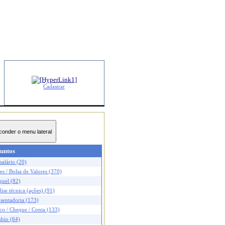
Cadastrar
untos
salário (20)
s / Bolsa de Valores (370)
guel (82)
ise técnica (ações) (91)
sentadoria (173)
co / Cheque / Conta (133)
bio (64)