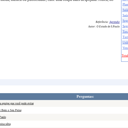
Pla
Salá
Saú
Seg
Referência:
Aprendiz
Seg
Autor:
O Estado de S.Paulo
Taxa
Tur
Util
Ven
Total
Perguntas:
a equipe que você pode evitar
 Bem o Seu Peixe
Paulo
oisa séria