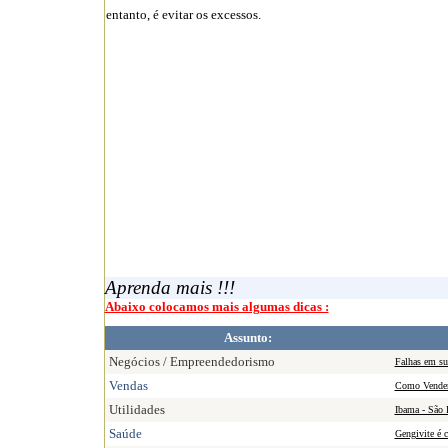
entanto, é evitar os excessos.
Aprenda mais !!!
Abaixo colocamos mais algumas dicas :
Assunto:
Negócios / Empreendedorismo
Falhas em su
Vendas
Como Vender
Utilidades
Ibama - São 
Saúde
Gengivite é c