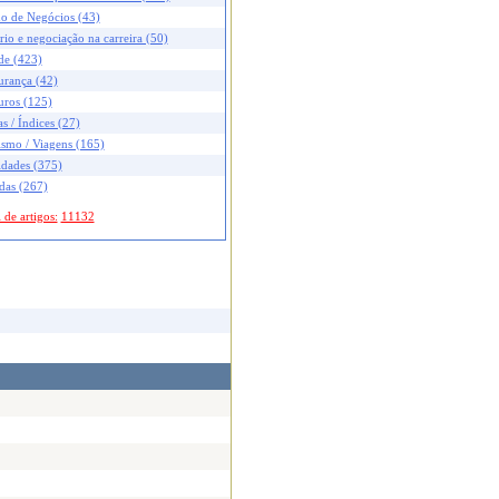
no de Negócios (43)
rio e negociação na carreira (50)
de (423)
urança (42)
uros (125)
s / Índices (27)
ismo / Viagens (165)
idades (375)
das (267)
 de artigos:
11132