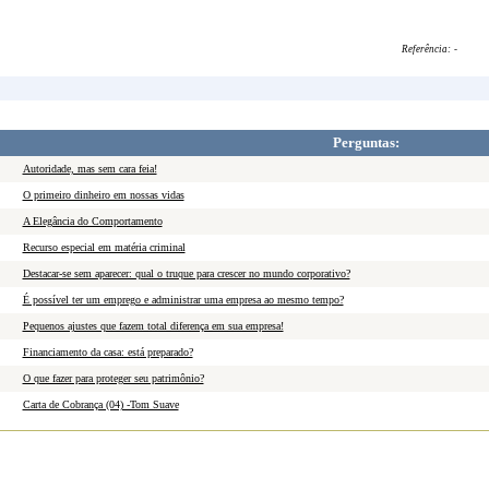
Referência:
-
Perguntas:
Autoridade, mas sem cara feia!
O primeiro dinheiro em nossas vidas
A Elegância do Comportamento
Recurso especial em matéria criminal
Destacar-se sem aparecer: qual o truque para crescer no mundo corporativo?
É possível ter um emprego e administrar uma empresa ao mesmo tempo?
Pequenos ajustes que fazem total diferença em sua empresa!
Financiamento da casa: está preparado?
O que fazer para proteger seu patrimônio?
Carta de Cobrança (04) -Tom Suave