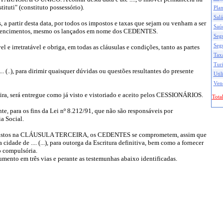
tuti" (constituto possessório).
Pla
Salá
rtir desta data, por todos os impostos e taxas que sejam ou venham a ser
Saú
s vencimentos, mesmo os lançados em nome dos CEDENTES.
Seg
Seg
 irretratável e obriga, em todas as cláusulas e condições, tanto as partes
Taxa
Tur
(..), para dirimir quaisquer dúvidas ou questões resultantes do presente
Util
Ven
, será entregue como já visto e vistoriado e aceito pelos CESSIONÁRIOS.
Total
ra os fins da Lei nº 8.212/91, que não são responsáveis por
a Social.
vistos na CLÁUSULA TERCEIRA, os CEDENTES se comprometem, assim que
dade de .... (...), para outorga da Escritura definitiva, bem como a fornecer
o compulsória.
rumento em três vias e perante as testemunhas abaixo identificadas.