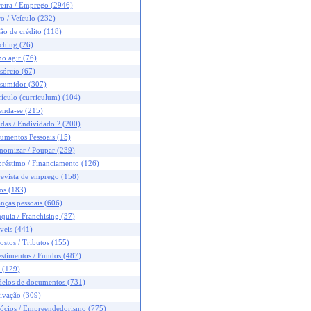
reira / Emprego (2946)
o / Veículo (232)
ão de crédito (118)
ching (26)
o agir (76)
sórcio (67)
sumidor (307)
ículo (curriculum) (104)
enda-se (215)
das / Endividado ? (200)
umentos Pessoais (15)
nomizar / Poupar (239)
réstimo / Financiamento (126)
revista de emprego (158)
os (183)
nças pessoais (606)
quia / Franchising (37)
veis (441)
stos / Tributos (155)
stimentos / Fundos (487)
 (129)
elos de documentos (731)
ivação (309)
ócios / Empreendedorismo (775)