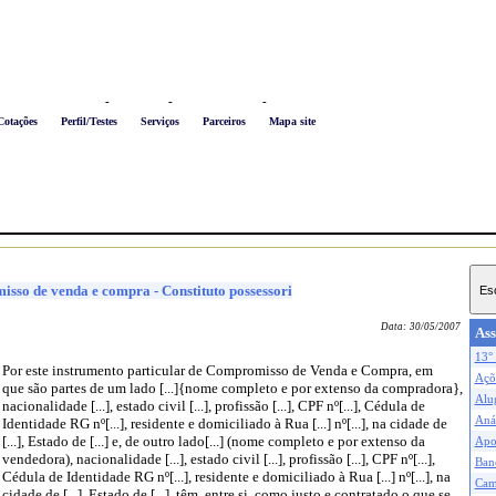
Logon
-
Favoritos
-
Busca conteúdo
-
Newsletter
Cotações
Perfil/Testes
Serviços
Parceiros
Mapa site
isso de venda e compra - Constituto possessori
Data:
30/05/2007
Ass
13° 
Por este instrumento particular de Compromisso de Venda e Compra, em
Açõe
que são partes de um lado [...]{nome completo e por extenso da compradora},
Alu
nacionalidade [...], estado civil [...], profissão [...], CPF nº[...], Cédula de
Anál
Identidade RG nº[...], residente e domiciliado à Rua [...] nº[...], na cidade de
[...], Estado de [...] e, de outro lado[...] (nome completo e por extenso da
Apo
vendedora), nacionalidade [...], estado civil [...], profissão [...], CPF nº[...],
Ban
Cédula de Identidade RG nº[...], residente e domiciliado à Rua [...] nº[...], na
Cam
cidade de [...], Estado de [...], têm, entre si, como justo e contratado o que se