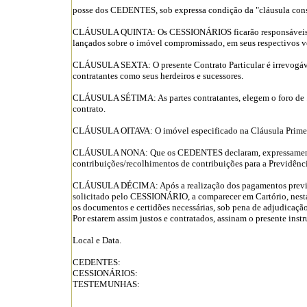
posse dos CEDENTES, sob expressa condição da "cláusula consti
CLÁUSULA QUINTA: Os CESSIONÁRIOS ficarão responsáveis, a pa
lançados sobre o imóvel compromissado, em seus respectivo
CLÁUSULA SEXTA: O presente Contrato Particular é irrevogável e
contratantes como seus herdeiros e sucessores.
CLÁUSULA SÉTIMA: As partes contratantes, elegem o foro de ... 
contrato.
CLÁUSULA OITAVA: O imóvel especificado na Cláusula Primeira
CLÁUSULA NONA: Que os CEDENTES declaram, expressamente, pa
contribuições/recolhimentos de contribuições para a Previdênci
CLÁUSULA DÉCIMA: Após a realização dos pagamentos pre
solicitado pelo CESSIONÁRIO, a comparecer em Cartório, nesta ci
os documentos e certidões necessárias, sob pena de adjudicaçã
Por estarem assim justos e contratados, assinam o presente inst
Local e Data.
CEDENTES:
CESSIONÁRIOS:
TESTEMUNHAS: