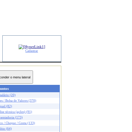
Cadastrar
untos
salário (20)
s / Bolsa de Valores (370)
guel (82)
ise técnica (ações) (91)
sentadoria (173)
co / Cheque / Conta (133)
bio (64)