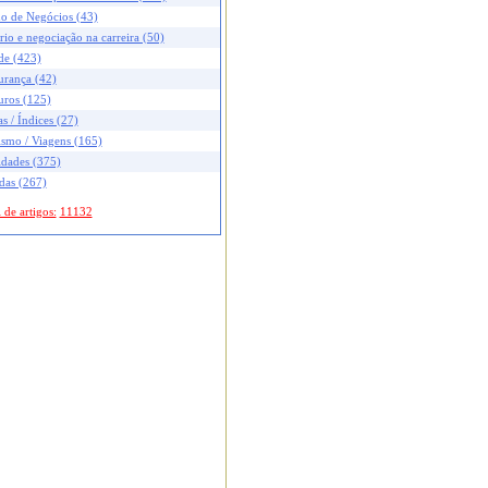
no de Negócios (43)
rio e negociação na carreira (50)
de (423)
urança (42)
uros (125)
s / Índices (27)
ismo / Viagens (165)
idades (375)
das (267)
 de artigos:
11132