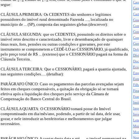
Car
segue:
Carr
CLÁUSULA PRIMEIRA: Os CEDENTES são senhores e legítimos
Cart
possuidores do imóvel rural denominado Fazenda ...., localizada no
Coa
município de ... (SP), composta das seguintes glebas (descrever):
Com
Con
CLÁUSULA SEGUNDA: que os CEDENTES, possuindo os direitos sobre o
Con
imóvel retro descrito e caracterizado, livre e desembaraçado de quaisquer
Curr
ônus reais, foro, pensões ou outras condições e gravames, por este
instrumento se comprometem a CEDÊ-LO ao CESSIONÁRIO, já qualificado,
Def
pelo preço total de R$ ... (extenso) que o CESSIONÁRIO pagará na forma da
Dívi
Cláusula Terceira.
Doc
Eco
CLÁUSULA TERCEIRA: Que o CESSIONÁRIO, pagará a quantia ajustada,
Emp
nas seguintes condições..... (detalhar):
Ent
PARÁGRAFO ÚNICO: Caso os pagamentos das parcelas avençadas sejam
Filh
feitos em cheques compensáveis, a quitação da obrigação só se tornará
Fina
efetiva após a liquidação dos cheques pelo serviço da Câmara de
Fran
Compensação do Banco Central do Brasil.
Imó
CLÁUSULA QUARTA: O CESSIONÁRIO tomará posse do Imóvel
Impo
compromissado em dia/mês/ano, podendo, a partir de tal data, dele usar,
Inve
gozar, e nele introduzir as benfeitorias e melhoramentos que julgar
Leis
necessários.
Mod
Mot
Neg
PARÁGRAFO ÚNICO: A contar desta data e até ...., o imóvel permancerá na