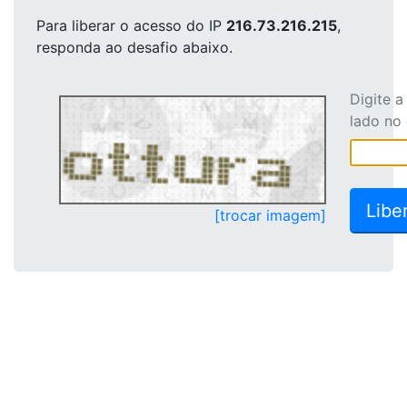
Para liberar o acesso
do IP
216.73.216.215
,
responda ao desafio abaixo.
Digite 
lado no
[trocar imagem]