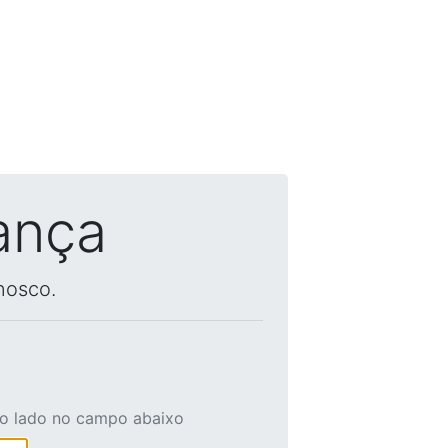
ança
nosco.
ao lado no campo abaixo