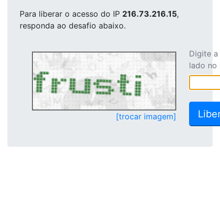
Para liberar o acesso
do IP
216.73.216.15
,
responda ao desafio abaixo.
Digite 
lado no
[trocar imagem]