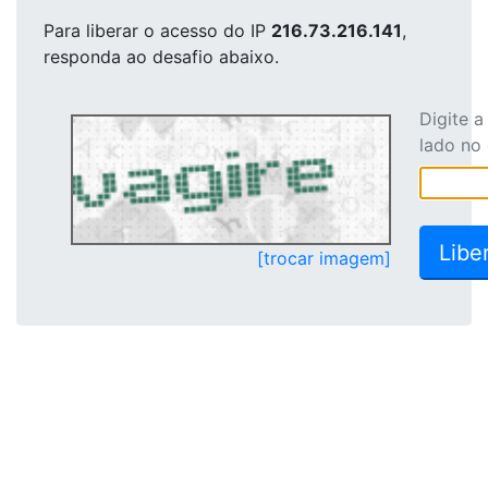
Para liberar o acesso
do IP
216.73.216.141
,
responda ao desafio abaixo.
Digite 
lado no
[trocar imagem]