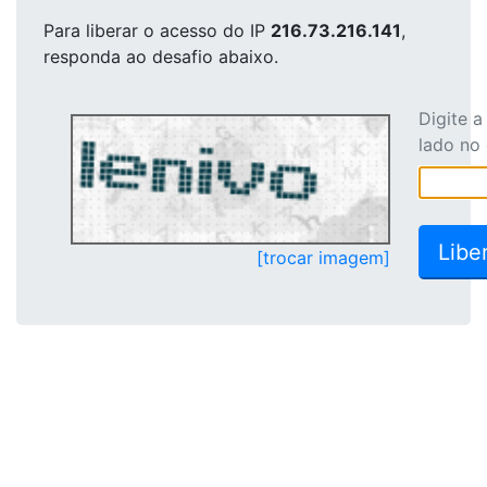
Para liberar o acesso
do IP
216.73.216.141
,
responda ao desafio abaixo.
Digite 
lado no
[trocar imagem]