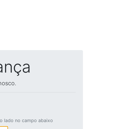
ança
nosco.
ao lado no campo abaixo