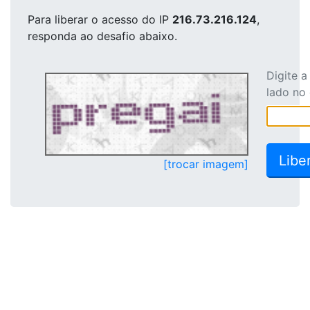
Para liberar o acesso
do IP
216.73.216.124
,
responda ao desafio abaixo.
Digite 
lado no
[trocar imagem]