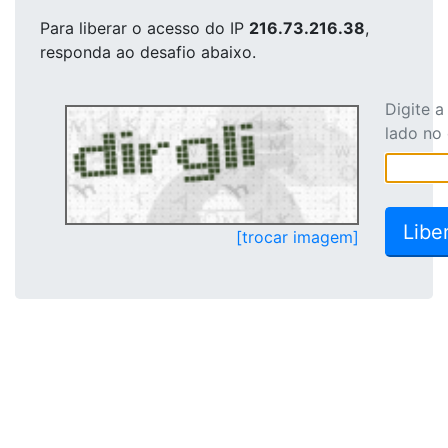
Para liberar o acesso
do IP
216.73.216.38
,
responda ao desafio abaixo.
Digite 
lado no
[trocar imagem]