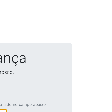
ança
nosco.
ao lado no campo abaixo