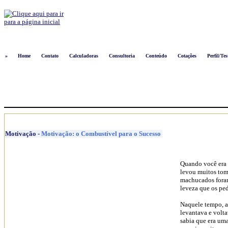
Logon
»
Home
Contato
Calculadoras
Consultoria
Conteúdo
Cotações
Perfil/Tes
Motivação
-
Motivação: o Combustível para o Sucesso
Quando você era 
levou muitos tom
machucados foram
leveza que os ped
Naquele tempo, ap
levantava e volta
sabia que era um