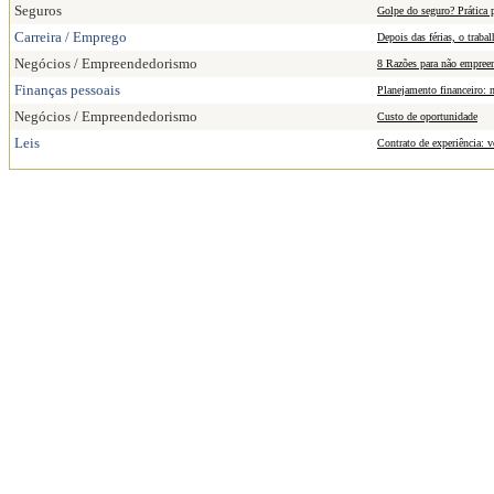
Seguros
Golpe do seguro? Prática p
Carreira / Emprego
Depois das férias, o traba
Negócios / Empreendedorismo
8 Razões para não empree
Finanças pessoais
Planejamento financeiro:
Negócios / Empreendedorismo
Custo de oportunidade
Leis
Contrato de experiência: v