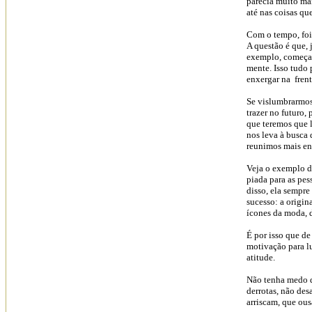
parecia muito mai
até nas coisas qu
Com o tempo, foi
A questão é que, 
exemplo, começara
mente. Isso tudo
enxergar na frent
Se vislumbrarmos
trazer no futuro,
que teremos que l
nos leva à busca 
reunimos mais ene
Veja o exemplo d
piada para as pes
disso, ela sempre
sucesso: a origi
ícones da moda, d
É por isso que de
motivação para l
atitude.
Não tenha medo d
derrotas, não des
arriscam, que ous