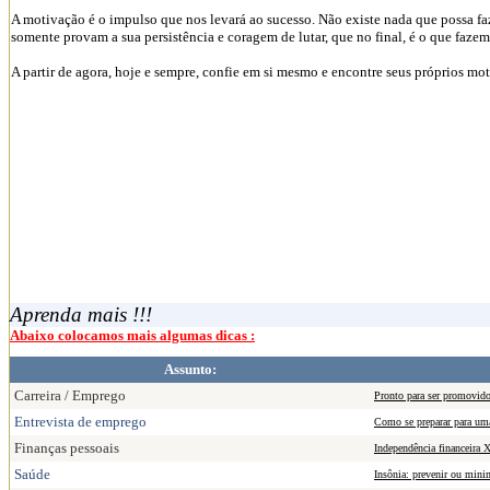
A motivação é o impulso que nos levará ao sucesso. Não existe nada que possa fa
somente provam a sua persistência e coragem de lutar, que no final, é o que fazem 
A partir de agora, hoje e sempre, confie em si mesmo e encontre seus próprios moti
Aprenda mais !!!
Abaixo colocamos mais algumas dicas :
Assunto:
Carreira / Emprego
Pronto para ser promovido
Entrevista de emprego
Como se preparar para uma
Finanças pessoais
Independência financeira 
Saúde
Insônia: prevenir ou mini