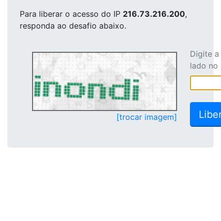
Para liberar o acesso
do IP
216.73.216.200
,
responda ao desafio abaixo.
Digite 
lado no
[trocar imagem]