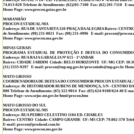
74.013-020 Telefone de Atendimento: (62)201-7100 Fax: (62) 201-7110 E-ma
Home Page: www.procon.goias.gov.br
MARANHÃO
PROCON ESTADUAL/MA
Endereço: RUA DE SANTA RITA 320-PRAÇA DA ALEGRIA Bairro: CENTRO C
de Atendimento: (98) 231-0021 Fax: (98) 231-4996 E-mail: procon@procon.
Home Page: www.procon.ma.gov.br
MINAS GERAIS
PROGRAMA ESTADUAL DE PROTEÇÃO E DEFESA DO CONSUMIDOR
Endereço: RUA RAJA GABAGLIA Nº 615 - 1º ANDAR
Bairro: CIDADE JARDIM Cidade: BELO HORIZONTE UF: MG CEP: 30.380-09
(31) 3335-9297 E-mail: procon@mp.mg.gov.br/proconinfo@mp.gov.br Home
MATO GROSSO
COORDENADORIA DE DEFESA DO CONSUMIDOR PROCON ESTADUAL
Endereço: AV. HISTORIADOR RUBENS DE MENDONÇA, S/N - CENTRO DA 
000 Telefone de Atendimento: (65) 322-9014 Fax: (65) 624-9100/624-40 E-
Home Page: www.sejuc.mt.gov.br/html/procon.htm
MATO GROSSO DO SUL
PROCON ESTADUAL/MS
Endereço: RUA PEDRO CELESTINO 1104 ED. CHARLES
Bairro: CENTRO Cidade: CAMPO GRANDE UF: MS CEP: 79.002-370 Telefone 
E-mail: procon@prodasul.com.br
Home Page: www.procon.ms.gov.br