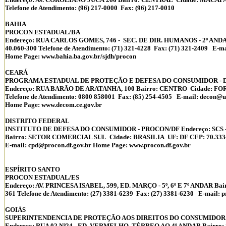
Telefone de Atendimento: (96) 217-0000 Fax: (96) 217-0010
BAHIA
PROCON ESTADUAL/BA
Endereço: RUA CARLOS GOMES, 746 - SEC. DE DIR. HUMANOS - 2º AND
40.060-300 Telefone de Atendimento: (71) 321-4228 Fax: (71) 321-2409 E-ma
Home Page: www.bahia.ba.gov.br/sjdh/procon
CEARÁ
PROGRAMA ESTADUAL DE PROTEÇÃO E DEFESA DO CONSUMIDOR - 
Endereço: RUA BARÃO DE ARATANHA, 100 Bairro: CENTRO Cidade: FO
Telefone de Atendimento: 0800 858001 Fax: (85) 254-4505 E-mail: decon@u
Home Page: www.decom.ce.gov.br
DISTRITO FEDERAL
INSTITUTO DE DEFESA DO CONSUMIDOR - PROCON/DF Endereço: SCS - Q 0
Bairro: SETOR COMERCIAL SUL Cidade: BRASILIA UF: DF CEP: 70.333-900
E-mail: cpd@procon.df.gov.br Home Page: www.procon.df.gov.br
ESPÍRITO SANTO
PROCON ESTADUAL/ES
Endereço: AV. PRINCESA ISABEL, 599, ED. MARÇO - 5º, 6º E 7º ANDAR B
361 Telefone de Atendimento: (27) 3381-6239 Fax: (27) 3381-6230 E-mail: 
GOIÁS
SUPERINTENDENCIA DE PROTEÇÃO AOS DIREITOS DO CONSUMIDOR
Endereço: RUA 02 Nº24 - ED. VERMELHO, TÉRREO AO 4º ANDAR Bairr