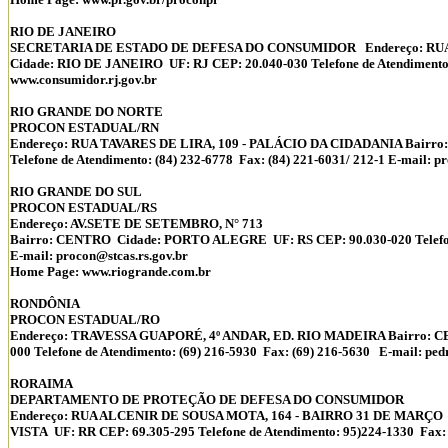
RIO DE JANEIRO
SECRETARIA DE ESTADO DE DEFESA DO CONSUMIDOR Endereço: RUA 
Cidade: RIO DE JANEIRO UF: RJ CEP: 20.040-030 Telefone de Atendimento
www.consumidor.rj.gov.br
RIO GRANDE DO NORTE
PROCON ESTADUAL/RN
Endereço: RUA TAVARES DE LIRA, 109 - PALÁCIO DA CIDADANIA Bairro:
Telefone de Atendimento: (84) 232-6778 Fax: (84) 221-6031/ 212-1 E-mail: 
RIO GRANDE DO SUL
PROCON ESTADUAL/RS
Endereço: AV.SETE DE SETEMBRO, N° 713
Bairro: CENTRO Cidade: PORTO ALEGRE UF: RS CEP: 90.030-020 Telefone
E-mail: procon@stcas.rs.gov.br
Home Page: www.riogrande.com.br
RONDÔNIA
PROCON ESTADUAL/RO
Endereço: TRAVESSA GUAPORÉ, 4º ANDAR, ED. RIO MADEIRA Bairro: 
000 Telefone de Atendimento: (69) 216-5930 Fax: (69) 216-5630 E-mail: p
RORAIMA
DEPARTAMENTO DE PROTEÇÃO DE DEFESA DO CONSUMIDOR
Endereço: RUA ALCENIR DE SOUSA MOTA, 164 - BAIRRO 31 DE MARÇO
VISTA UF: RR CEP: 69.305-295 Telefone de Atendimento: 95)224-1330 Fax: