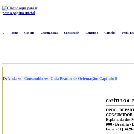
Logon
»
Home
Contato
Calculadoras
Consultoria
Conteúdo
Cotações
Perfil/Tes
Defenda-se
-
Consumidores: Guia Prático de Orientação: Capítulo 6
CAPÍTULO 6 -
DPDC - DEPA
CONSUMIDOR
Esplanada dos Mi
900 - Brasília - 
Fone: (61) 3429