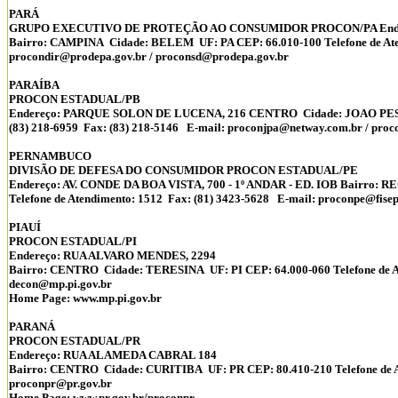
PARÁ
GRUPO EXECUTIVO DE PROTEÇÃO AO CONSUMIDOR PROCON/PA Ender
Bairro: CAMPINA Cidade: BELEM UF: PA CEP: 66.010-100 Telefone de Aten
procondir@prodepa.gov.br / proconsd@prodepa.gov.br
PARAÍBA
PROCON ESTADUAL/PB
Endereço: PARQUE SOLON DE LUCENA, 216 CENTRO Cidade: JOAO PESSOA
(83) 218-6959 Fax: (83) 218-5146 E-mail: proconjpa@netway.com.br / pro
PERNAMBUCO
DIVISÃO DE DEFESA DO CONSUMIDOR PROCON ESTADUAL/PE
Endereço: AV. CONDE DA BOA VISTA, 700 - 1º ANDAR - ED. IOB Bairro: 
Telefone de Atendimento: 1512 Fax: (81) 3423-5628 E-mail: proconpe@fisep
PIAUÍ
PROCON ESTADUAL/PI
Endereço: RUA ALVARO MENDES, 2294
Bairro: CENTRO Cidade: TERESINA UF: PI CEP: 64.000-060 Telefone de At
decon@mp.pi.gov.br
Home Page: www.mp.pi.gov.br
PARANÁ
PROCON ESTADUAL/PR
Endereço: RUA ALAMEDA CABRAL 184
Bairro: CENTRO Cidade: CURITIBA UF: PR CEP: 80.410-210 Telefone de At
proconpr@pr.gov.br
Home Page: www.pr.gov.br/proconpr