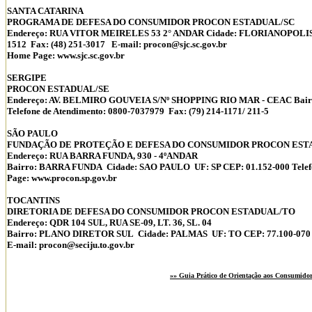
SANTA CATARINA
PROGRAMA DE DEFESA DO CONSUMIDOR PROCON ESTADUAL/SC
Endereço: RUA VITOR MEIRELES 53 2° ANDAR Cidade: FLORIANOPOLIS UF
1512 Fax: (48) 251-3017 E-mail: procon@sjc.sc.gov.br
Home Page: www.sjc.sc.gov.br
SERGIPE
PROCON ESTADUAL/SE
Endereço: AV. BELMIRO GOUVEIA S/Nº SHOPPING RIO MAR - CEAC Bairr
Telefone de Atendimento: 0800-7037979 Fax: (79) 214-1171/ 211-5
SÃO PAULO
FUNDAÇÃO DE PROTEÇÃO E DEFESA DO CONSUMIDOR PROCON EST
Endereço: RUA BARRA FUNDA, 930 - 4ºANDAR
Bairro: BARRA FUNDA Cidade: SAO PAULO UF: SP CEP: 01.152-000 Telefo
Page: www.procon.sp.gov.br
TOCANTINS
DIRETORIA DE DEFESA DO CONSUMIDOR PROCON ESTADUAL/TO
Endereço: QDR 104 SUL, RUA SE-09, LT. 36, SL. 04
Bairro: PLANO DIRETOR SUL Cidade: PALMAS UF: TO CEP: 77.100-070 Tel
E-mail: procon@seciju.to.gov.br
»» Guia Prático de Orientação aos Consumid