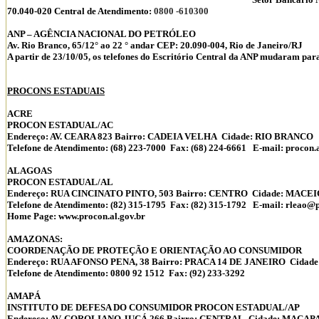
70.040-020 Central de Atendimento:
0800 -610300
ANP – AGÊNCIA NACIONAL DO PETRÓLEO
Av. Rio Branco, 65/12° ao 22 ° andar CEP: 20.090-004, Rio de Janeiro/RJ
A partir de 23/10/05, os telefones do Escritório Central da ANP mudaram pa
PROCONS ESTADUAIS
ACRE
PROCON ESTADUAL/AC
Endereço: AV. CEARA 823 Bairro: CADEIA VELHA Cidade: RIO BRANCO U
Telefone de Atendimento: (68) 223-7000 Fax: (68) 224-6661 E-mail: procon
ALAGOAS
PROCON ESTADUAL/AL
Endereço: RUA CINCINATO PINTO, 503 Bairro: CENTRO Cidade: MACEIO
Telefone de Atendimento: (82) 315-1795 Fax: (82) 315-1792 E-mail: rleao@p
Home Page: www.procon.al.gov.br
AMAZONAS:
COORDENAÇÃO DE PROTEÇÃO E ORIENTAÇÃO AO CONSUMIDOR
Endereço: RUA AFONSO PENA, 38 Bairro: PRACA 14 DE JANEIRO Cidad
Telefone de Atendimento: 0800 92 1512 Fax: (92) 233-3292
AMAPÁ
INSTITUTO DE DEFESA DO CONSUMIDOR PROCON ESTADUAL/AP
Endereço: AV. COROLIANO JUCÁ 266 Bairro: CENTRAL Cidade: MACAPA 