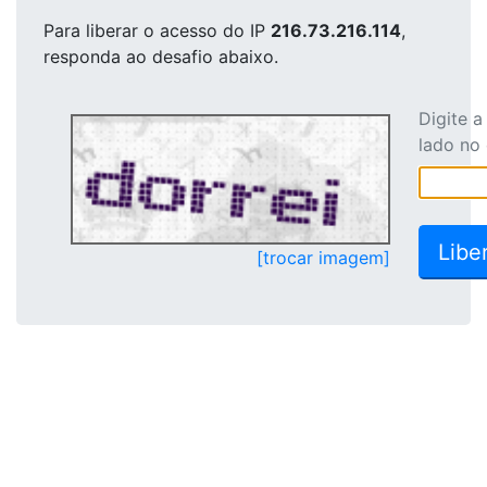
Para liberar o acesso
do IP
216.73.216.114
,
responda ao desafio abaixo.
Digite 
lado no
[trocar imagem]