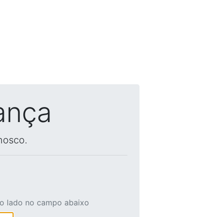
ança
nosco.
ao lado no campo abaixo