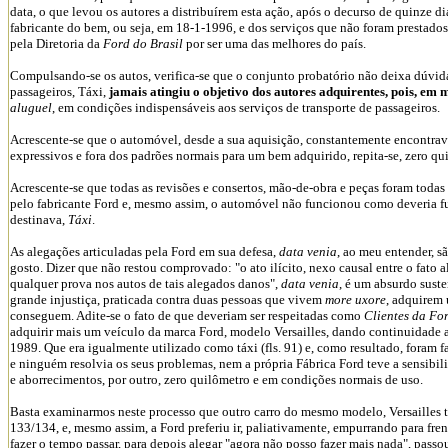
data, o que levou os autores a distribuírem esta ação, após o decurso de quinze d
fabricante do bem, ou seja, em 18-1-1996, e dos serviços que não foram prestado
pela Diretoria da
Ford do Brasil
por ser uma das melhores do país.
Compulsando-se os autos, verifica-se que o conjunto probatório não deixa dúvid
passageiros, Táxi,
jamais atingiu o objetivo dos autores adquirentes, pois, e
aluguel
, em condições indispensáveis aos serviços de transporte de passageiros.
Acrescente-se que o automóvel, desde a sua aquisição, constantemente encontrava
expressivos e fora dos padrões normais para um bem adquirido, repita-se, zero qu
Acrescente-se que todas as revisões e consertos, mão-de-obra e peças foram toda
pelo fabricante Ford e, mesmo assim, o automóvel não funcionou como deveria fu
destinava,
Táxi
.
As alegações articuladas pela Ford em sua defesa,
data venia
, ao meu entender, s
gosto. Dizer que não restou comprovado: "o ato ilícito, nexo causal entre o fato 
qualquer prova nos autos de tais alegados danos",
data venia
, é um absurdo sust
grande injustiça, praticada contra duas pessoas que vivem
more uxore
, adquirem
conseguem. Adite-se o fato de que deveriam ser respeitadas como
Clientes da Fo
adquirir mais um veículo da marca Ford, modelo Versailles, dando continuidade 
1989. Que era igualmente utilizado como táxi (fls. 91) e, como resultado, foram 
e ninguém resolvia os seus problemas, nem a própria Fábrica Ford teve a sensibili
e aborrecimentos, por outro, zero quilômetro e em condições normais de uso.
Basta examinarmos neste processo que outro carro do mesmo modelo, Versailles t
133/134, e, mesmo assim, a Ford preferiu ir, paliativamente, empurrando para fre
fazer o tempo passar, para depois alegar "agora não posso fazer mais nada", passo