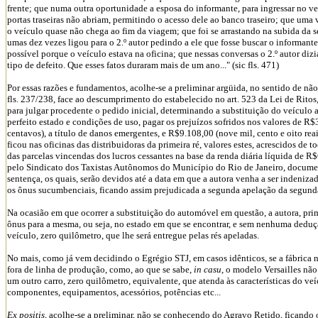
frente; que numa outra oportunidade a esposa do informante, para ingressar no veí
portas traseiras não abriam, permitindo o acesso dele ao banco traseiro; que uma v
o veículo quase não chega ao fim da viagem; que foi se arrastando na subida da 
umas dez vezes ligou para o 2.º autor pedindo a ele que fosse buscar o informant
possível porque o veículo estava na oficina; que nessas conversas o 2.º autor diz
tipo de defeito. Que esses fatos duraram mais de um ano..." (sic fls. 471)
Por essas razões e fundamentos, acolhe-se a preliminar argüida, no sentido de nã
fls. 237/238, face ao descumprimento do estabelecido no art. 523 da Lei de Ritos,
para julgar procedente o pedido inicial, determinando a substituição do veículo
perfeito estado e condições de uso, pagar os prejuízos sofridos nos valores de R$3
centavos), a título de danos emergentes, e R$9.108,00 (nove mil, cento e oito rea
ficou nas oficinas das distribuidoras da primeira ré, valores estes, acrescidos de t
das parcelas vincendas dos lucros cessantes na base da renda diária líquida de R$
pelo Sindicato dos Taxistas Autônomos do Município do Rio de Janeiro, documen
sentença, os quais, serão devidos até a data em que a autora venha a ser indenizad
os ônus sucumbenciais, ficando assim prejudicada a segunda apelação da segunda
Na ocasião em que ocorrer a substituição do automóvel em questão, a autora, pr
ônus para a mesma, ou seja, no estado em que se encontrar, e sem nenhuma deduç
veículo, zero quilômetro, que lhe será entregue pelas rés apeladas.
No mais, como já vem decidindo o Egrégio STJ, em casos idênticos, se a fábrica nã
fora de linha de produção, como, ao que se sabe,
in casu
, o modelo Versailles não
um outro carro, zero quilômetro, equivalente, que atenda às características do veí
componentes, equipamentos, acessórios, potências etc...
Ex positis
, acolhe-se a preliminar, não se conhecendo do Agravo Retido, ficando 