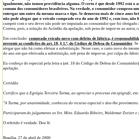
igualmente, não tomou providência alguma. O certo é que desde 1992 está o
comum dos consumidores brasileiros. Na verdade, o consumidor comprou um a
entregar um outro da mesma marca e tipo. Se demorou mais de cinco anos bri
não pode alegar que o veículo comprado era do ano de 1992 e, com isso, não 
cumprir com o seu dever não pode ser imputada ao consumidor que foi obrigado a 
Correta, pois, a solução do Acórdão da apelação, sob pena de impor-se ao autor, 
Em conclusão:
comprado veículo novo com defeito de fábrica, é responsabili
presente as condições do art. 18, § 1.º, do Código de Defesa do Consumidor
. S
alegar que não há como efetuar a substituição. Nesse caso, o carro novo do mesm
do ano em que efetivada a substituição, sob pena de impor-se, por culpa do fabri
Eu conheço do especial pela letra a (art. 18 do Código de Defesa do Consumidor)
apelação.
Certidão
Certifico que a Egrégia Terceira Turma, ao apreciar o processo em epígrafe, em 
"A Turma, por unanimidade, conheceu do recurso especial e deu-lhe provimento.
Participaram do julgamento os Srs. Mins. Eduardo Ribeiro, Waldemar Zveiter e 
O referido é verdade. Dou fé.
Brasília, 27 de abril de 2000