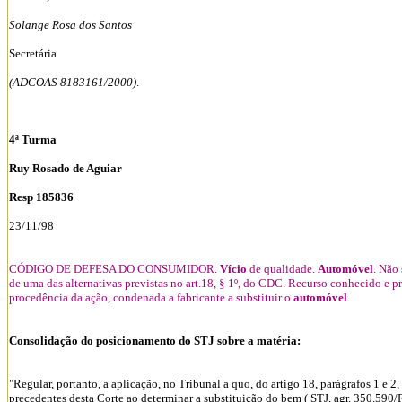
Solange Rosa dos Santos
Secretária
(ADCOAS 8183161/2000)
.
4ª Turma
Ruy Rosado de Aguiar
Resp 185836
23/11/98
CÓDIGO DE DEFESA DO CONSUMIDOR.
Vício
de qualidade.
Automóvel
. Não
de uma das alternativas previstas no art.18, § 1º, do CDC. Recurso conhecido e pr
procedência da ação, condenada a fabricante a substituir o
automóvel
.
Consolidação do posicionamento do STJ sobre a matéria:
"Regular, portanto, a aplicação, no Tribunal a quo, do artigo 18, parágrafos 1 e 
precedentes desta Corte ao determinar a substituição do bem ( STJ, agr. 350.590/R