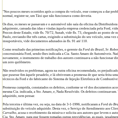
"Nos poucos meses ocorridos após a compra do veículo, esse começou a dar probl
normal, registre-se, um Táxi que não funcionava como deveria.
Os dias, os meses se passavam e o automóvel não saía da oficina da Distribuidora
adquirente, cansada das idas e vindas àquela empresa credenciada pela Ford, vide 
Procon deste Estado, vide fls. 70/72, Sunab, vide fls. 73, chegando ao ponto de no
Paulo, enviando-lhe três cartas, exigindo a substituição do seu veículo, uma vez 
insuportáveis, vide documentos adunados às fls. 91 até 110.
Como resultado das primeiras notificações, o gerente da
Ford do Brasil, Sr. Robe
concessionária Ford, sendo-lhes indicada a Cia. Santo Amaro de Automóveis. Nada r
novamente, o instrumento de trabalho dos autores continuava a não funcionar dire
um zero quilômetro.
Não resolvidos os problemas, agora na outra oficina recomendada, os prejudicado
que pusesse fim àquele pesadelo, e lá obtiveram a promessa de que seria feita 
técnicos da Ford e do fabricante do Sistema de Injeção Eletrônica de Combustíve
Promessa cumprida, constatados os defeitos, conforme se vê dos documentos acost
mesma Cia. indicada, a Sto. Amaro, e, Nada Resolvido. Os defeitos continuavam. 
adquirido, nem pensar.
Pela terceira e última vez, ou seja, na data de 3-1-1996, notificaram a
Ford do Bra
substituição do veículo adquirido. Desta vez, o Serviço de Atendimento aos Clien
Carvalho
, acusa o recebimento da missiva e solicita aos autores que levem o au
Cia. Sto. Amaro, para que fossem tomadas outras providências, as quais, igualmen