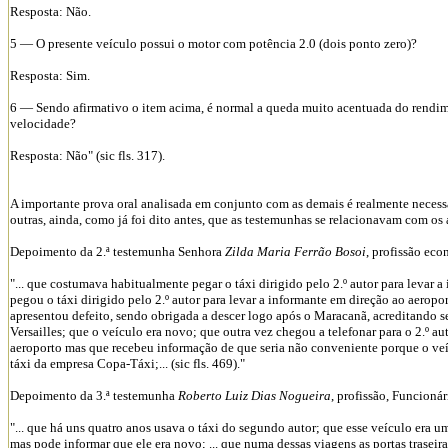
Resposta: Não.
5 — O presente veículo possui o motor com potência 2.0 (dois ponto zero)?
Resposta: Sim.
6 — Sendo afirmativo o item acima, é normal a queda muito acentuada do rendim
velocidade?
Resposta: Não" (sic fls. 317).
A importante prova oral analisada em conjunto com as demais é realmente neces
outras, ainda, como já foi dito antes, que as testemunhas se relacionavam com o
Depoimento da 2.ª testemunha Senhora
Zilda Maria Ferrão Bosoi
, profissão eco
"... que costumava habitualmente pegar o táxi dirigido pelo 2.º autor para levar a
pegou o táxi dirigido pelo 2.º autor para levar a informante em direção ao aerop
apresentou defeito, sendo obrigada a descer logo após o Maracanã, acreditando s
Versailles; que o veículo era novo; que outra vez chegou a telefonar para o 2.º au
aeroporto mas que recebeu informação de que seria não conveniente porque o veíc
táxi da empresa Copa-Táxi;... (sic fls. 469)."
Depoimento da 3.ª testemunha
Roberto Luiz Dias Nogueira
, profissão, Funcioná
"... que há uns quatro anos usava o táxi do segundo autor; que esse veículo era u
mas pode informar que ele era novo; ... que numa dessas viagens as portas traseir