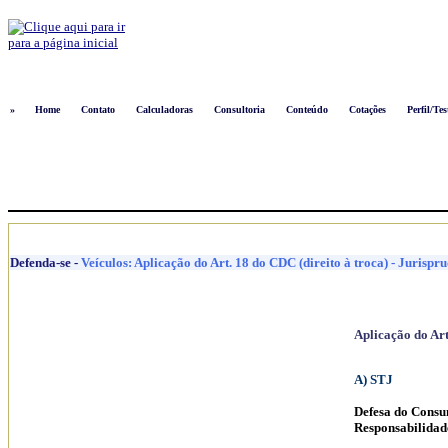
Logon
»
Home
Contato
Calculadoras
Consultoria
Conteúdo
Cotações
Perfil/Tes
Defenda-se
-
Veículos: Aplicação do Art. 18 do CDC (direito à troca) - Jurispr
Aplicação do Art
A) STJ
Defesa do Cons
Responsabilidad