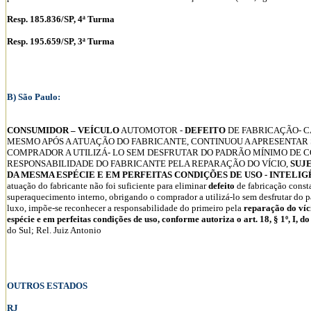
Resp. 185.836/SP, 4ª Turma
Resp. 195.659/SP, 3ª Turma
B) São Paulo:
CONSUMIDOR – VEÍCULO
AUTOMOTOR -
DEFEITO
DE FABRICAÇÃO- 
MESMO APÓS A ATUAÇÃO DO FABRICANTE, CONTINUOU A APRESENTA
COMPRADOR A UTILIZÁ- LO SEM DESFRUTAR DO PADRÃO MÍNIMO DE CO
RESPONSABILIDADE DO FABRICANTE PELA REPARAÇÃO DO VÍCIO,
SUJ
DA MESMA ESPÉCIE E EM PERFEITAS CONDIÇÕES DE USO - INTELIGÊNCIA 
atuação do fabricante não foi suficiente para eliminar
defeito
de fabricação const
superaquecimento interno, obrigando o comprador a utilizá-lo sem desfrutar do
luxo, impõe-se reconhecer a responsabilidade do primeiro pela
reparação do víci
espécie e em perfeitas condições de uso, conforme autoriza o art. 18, § 1º, I, d
do Sul; Rel. Juiz Antonio
OUTROS ESTADOS
RJ