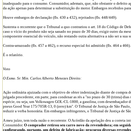
inadequado para o consumo. Consumidor, ademais, que, não obstante o defeito a
da ação apenas para determinar a substituição do motor. Embargos recebidos para e
Houve embargos de declaração (fls. 430 a 432), rejeitados (fls. 448/449).
Sustenta o recorrente que o Tribunal a quo contrariou o art. 18 do Código de Def
caso o vício do produto não seja sanado no prazo de 30 dias, exigir outro da mes
componente essencial do veículo, não restando outra alternativa a não ser a sua s
Contra-arrazoado (fls. 457 a 462), o recurso especial foi admitido (fls. 464 a 466).
É o relatório.
Voto
O Exmo. Sr. Min. Carlos Alberto Menezes Direito:
Ação ordinária ajuizada com o objetivo de obter indenização diante de compra de
julgada procedente, em parte, para condenar as rés a "no prazo de 30 (trinta) dias
espécie, ou seja, um Volkswagen GOL-CL-1800, a gasolina, com desembaçador de 
pneus Good Year 175/705R-13, 0 (zero) km". O Tribunal de Justiça de São Paulo, 
reduzir a verba honorária. Em embargos infringentes, o Tribunal de Justiça de Sã
A meu juízo, tem toda razão o recorrente. O Acórdão da apelação deu a correta int
Consumidor.
O comprador retirou seu carro novo da revendedora; em seguida,
configurando, portanto, um defeito de fabricação; procurou diversas revended