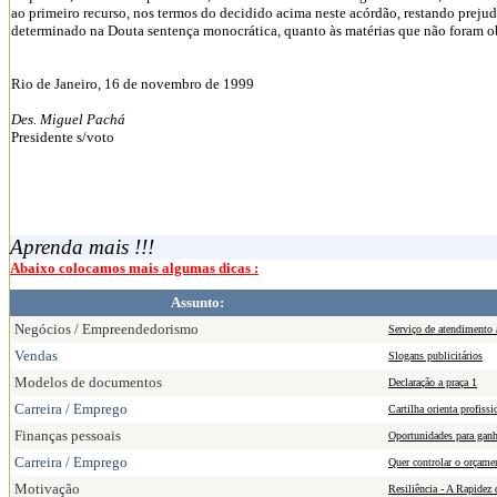
ao primeiro recurso, nos termos do decidido acima neste acórdão, restando preju
determinado na Douta sentença monocrática, quanto às matérias que não foram obj
Rio de Janeiro, 16 de novembro de 1999
Des. Miguel Pachá
Presidente s/voto
Aprenda mais !!!
Abaixo colocamos mais algumas dicas :
Assunto:
Negócios / Empreendedorismo
Serviço de atendimento 
Vendas
Slogans publicitários
Modelos de documentos
Declaração a praça 1
Carreira / Emprego
Cartilha orienta profissi
Finanças pessoais
Oportunidades para ganh
Carreira / Emprego
Quer controlar o orçame
Motivação
Resiliência - A Rapidez