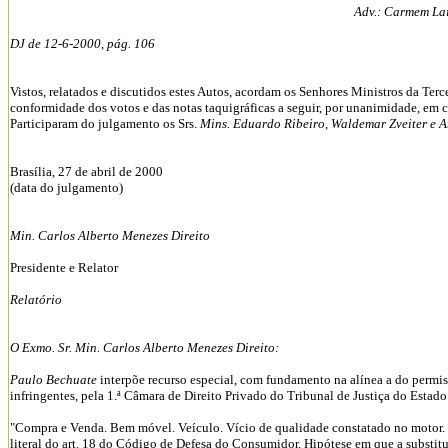
Adv.: Carmem La
DJ de 12-6-2000, pág. 106
Vistos, relatados e discutidos estes Autos, acordam os Senhores Ministros da Terc
conformidade dos votos e das notas taquigráficas a seguir, por unanimidade, em c
Participaram do julgamento os Srs.
Mins. Eduardo Ribeiro, Waldemar Zveiter e A
Brasília, 27 de abril de 2000
(data do julgamento)
Min. Carlos Alberto Menezes Direito
Presidente e Relator
Relatório
O Exmo. Sr. Min. Carlos Alberto Menezes Direito:
Paulo Bechuate
interpõe recurso especial, com fundamento na alínea a do permi
infringentes, pela 1.ª Câmara de Direito Privado do Tribunal de Justiça do Estad
"Compra e Venda. Bem móvel. Veículo. Vício de qualidade constatado no motor. Su
literal do art. 18 do Código de Defesa do Consumidor. Hipótese em que a substi