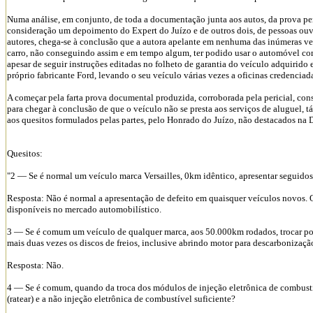
Numa análise, em conjunto, de toda a documentação junta aos autos, da prova pe
consideração um depoimento do Expert do Juízo e de outros dois, de pessoas ou
autores, chega-se à conclusão que a autora apelante em nenhuma das inúmeras vez
carro, não conseguindo assim e em tempo algum, ter podido usar o automóvel co
apesar de seguir instruções editadas no folheto de garantia do veículo adquirido
próprio fabricante Ford, levando o seu veículo várias vezes a oficinas credenciada
A começar pela farta prova documental produzida, corroborada pela pericial, cons
para chegar à conclusão de que o veículo não se presta aos serviços de aluguel, t
aos quesitos formulados pelas partes, pelo Honrado do Juízo, não destacados na 
Quesitos:
"2 — Se é normal um veículo marca Versailles, 0km idêntico, apresentar seguido
Resposta: Não é normal a apresentação de defeito em quaisquer veículos novos. 
disponíveis no mercado automobilístico.
3 — Se é comum um veículo de qualquer marca, aos 50.000km rodados, trocar por
mais duas vezes os discos de freios, inclusive abrindo motor para descarbonizaçã
Resposta: Não.
4 — Se é comum, quando da troca dos módulos de injeção eletrônica de combustíve
(ratear) e a não injeção eletrônica de combustível suficiente?