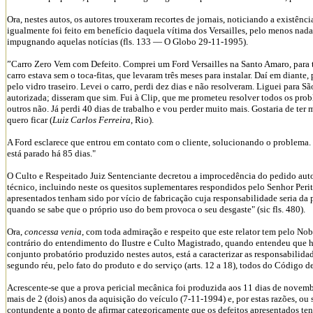
Ora, nestes autos, os autores trouxeram recortes de jornais, noticiando a existênci
igualmente foi feito em benefício daquela vítima dos Versailles, pelo menos nada
impugnando aquelas notícias (fls. 133 — O Globo 29-11-1995).
”Carro Zero Vem com Defeito. Comprei um Ford Versailles na Santo Amaro, para t
carro estava sem o toca-fitas, que levaram três meses para instalar. Daí em diant
pelo vidro traseiro. Levei o carro, perdi dez dias e não resolveram. Liguei para Sã
autorizada; disseram que sim. Fui à Clip, que me prometeu resolver todos os pro
outros não. Já perdi 40 dias de trabalho e vou perder muito mais. Gostaria de ter
quero ficar (
Luiz Carlos Ferreira
, Rio).
A Ford esclarece que entrou em contato com o cliente, solucionando o problema. C
está parado há 85 dias."
O Culto e Respeitado Juiz Sentenciante decretou a improcedência do pedido aut
técnico, incluindo neste os quesitos suplementares respondidos pelo Senhor Perit
apresentados tenham sido por vício de fabricação cuja responsabilidade seria da p
quando se sabe que o próprio uso do bem provoca o seu desgaste" (sic fls. 480).
Ora,
concessa venia
, com toda admiração e respeito que este relator tem pelo No
contrário do entendimento do Ilustre e Culto Magistrado, quando entendeu que 
conjunto probatório produzido nestes autos, está a caracterizar as responsabilidad
segundo réu, pelo fato do produto e do serviço (arts. 12 a 18), todos do Código 
Acrescente-se que a prova pericial mecânica foi produzida aos 11 dias de novemb
mais de 2 (dois) anos da aquisição do veículo (7-11-1994) e, por estas razões, ou 
contundente a ponto de afirmar categoricamente que os defeitos apresentados ten