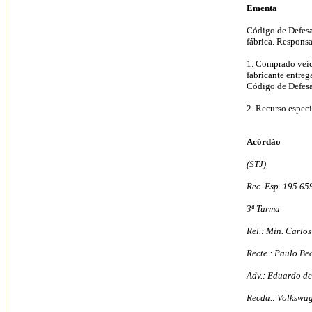
Ementa
Código de Defesa
fábrica. Responsa
1. Comprado veíc
fabricante entreg
Código de Defes
2. Recurso espec
Acórdão
(STJ)
Rec. Esp. 195.65
3ª Turma
Rel.: Min. Carlo
Recte.: Paulo Be
Adv.: Eduardo de
Recda.: Volkswag