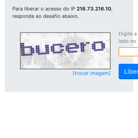
Para liberar o acesso
do IP
216.73.216.10
,
responda ao desafio abaixo.
Digite 
lado no
[trocar imagem]