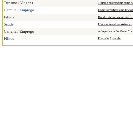
Turismo / Viagens
Turismo sustentável: como s
Carreira / Emprego
Como identificar uma lideran
Filhos
Decidiu dar um cartão de créd
Saúde
Lúpus eritematoso sistêmico
Carreira / Emprego
A Importancia De Metas Clar
Filhos
Educação financeira