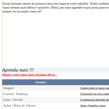
Esteja bastante atento às pessoas-chave da empresa onde trabalha. Tenha cuidado 
expor demais suas idéias e opiniões. Afinal, por mais agradável que possa parecer
sempre ser encarada como tal!
Aprenda mais !!!
Abaixo colocamos mais algumas dicas :
Assunto:
Aluguel
Conheça todos os passos par
Carreira / Emprego
Profissional que viaja a trab
Carro / Veículo
O combustível adulterado lhe 
Ações / Bolsa de Valores
Termo: Operações a termo