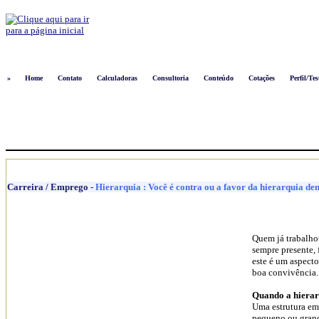
Logon
»
Home
Contato
Calculadoras
Consultoria
Conteúdo
Cotações
Perfil/Tes
Carreira / Emprego
-
Hierarquia : Você é contra ou a favor da hierarquia de
Quem já trabalhou
sempre presente, 
este é um aspecto
boa convivência.
Quando a hierarq
Uma estrutura em
pequeno ou grand