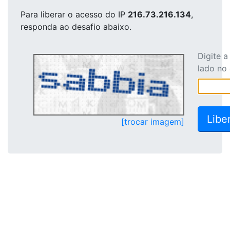
Para liberar o acesso
do IP
216.73.216.134
,
responda ao desafio abaixo.
Digite 
lado no
[trocar imagem]