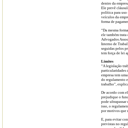
dentro da empres
Ele prevê cláusul
política para uso
veículos da empre
forma de pagamen
“Da mesma forma 
ele também trata
Advogados Associ
Interno de Traba
seguidas pelos pr
tem força de lei 
Limites
“A legislação tra
particularidades 
empresa tem uma r
do regulamento e
trabalho”, explic
De acordo com ele
prejudique o fun
pode ultrapassar 
isso, o regulamen
por motivos que 
E, para evitar co
previstas no reg