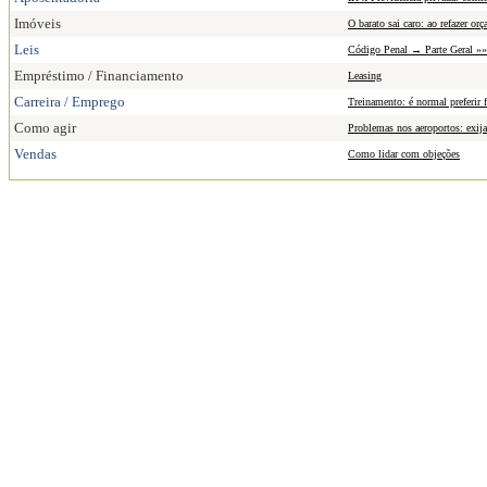
Imóveis
O barato sai caro: ao refazer or
Leis
Código Penal → Parte Geral »»»
Empréstimo / Financiamento
Leasing
Carreira / Emprego
Treinamento: é normal preferir f
Como agir
Problemas nos aeroportos: exija 
Vendas
Como lidar com objeções