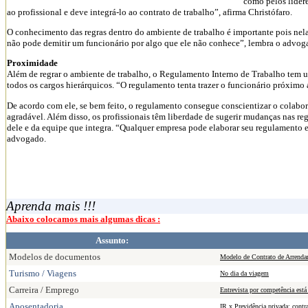
como pelos líder
ao profissional e deve integrá-lo ao contrato de trabalho”, afirma Christófaro.
O conhecimento das regras dentro do ambiente de trabalho é importante pois nel
não pode demitir um funcionário por algo que ele não conhece”, lembra o advog
Proximidade
Além de regrar o ambiente de trabalho, o Regulamento Interno de Trabalho tem um
todos os cargos hierárquicos. “O regulamento tenta trazer o funcionário próximo 
De acordo com ele, se bem feito, o regulamento consegue conscientizar o colabor
agradável. Além disso, os profissionais têm liberdade de sugerir mudanças nas re
dele e da equipe que integra. “Qualquer empresa pode elaborar seu regulamento e 
advogado.
Aprenda mais !!!
Abaixo colocamos mais algumas dicas :
Assunto:
Modelos de documentos
Modelo de Contrato de Arrend
Turismo / Viagens
No dia da viagem
Carreira / Emprego
Entrevista por competência está
Aposentadoria
IR x Previdência privada: contr