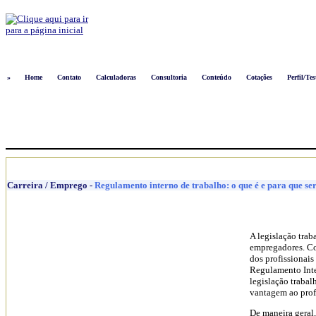
Logon
»
Home
Contato
Calculadoras
Consultoria
Conteúdo
Cotações
Perfil/Tes
Carreira / Emprego
-
Regulamento interno de trabalho: o que é e para que se
A legislação trab
empregadores. Co
dos profissionais
Regulamento Inte
legislação trabal
vantagem ao prof
De maneira geral