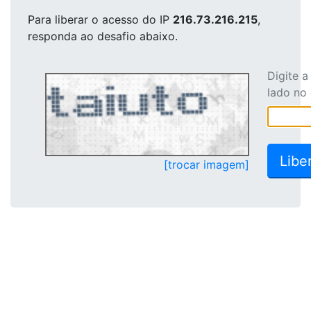
Para liberar o acesso
do IP
216.73.216.215
,
responda ao desafio abaixo.
Digite 
lado no
[trocar imagem]