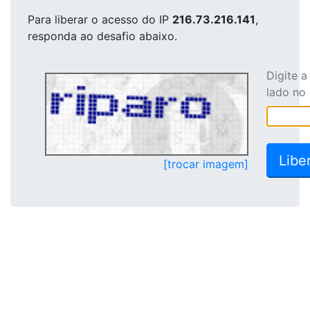
Para liberar o acesso
do IP
216.73.216.141
,
responda ao desafio abaixo.
Digite 
lado no
[trocar imagem]