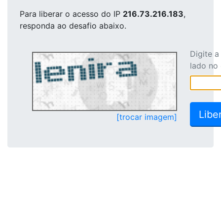
Para liberar o acesso
do IP
216.73.216.183
,
responda ao desafio abaixo.
Digite 
lado no
[trocar imagem]