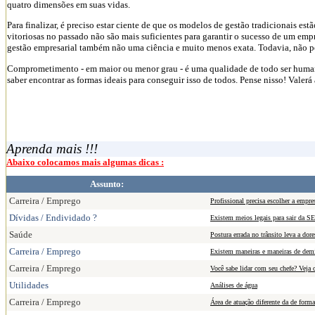
quatro dimensões em suas vidas.
Para finalizar, é preciso estar ciente de que os modelos de gestão tradicionais es
vitoriosas no passado não são mais suficientes para garantir o sucesso de um em
gestão empresarial também não uma ciência e muito menos exata. Todavia, não po
Comprometimento - em maior ou menor grau - é uma qualidade de todo ser humano
saber encontrar as formas ideais para conseguir isso de todos. Pense nisso! Valer
Aprenda mais !!!
Abaixo colocamos mais algumas dicas :
Assunto:
Carreira / Emprego
Profissional precisa escolher a empres
Dívidas / Endividado ?
Existem meios legais para sair da
Saúde
Postura errada no trânsito leva a dor
Carreira / Emprego
Existem maneiras e maneiras de demit
Carreira / Emprego
Você sabe lidar com seu chefe? Veja o
Utilidades
Análises de água
Carreira / Emprego
Área de atuação diferente da de forma