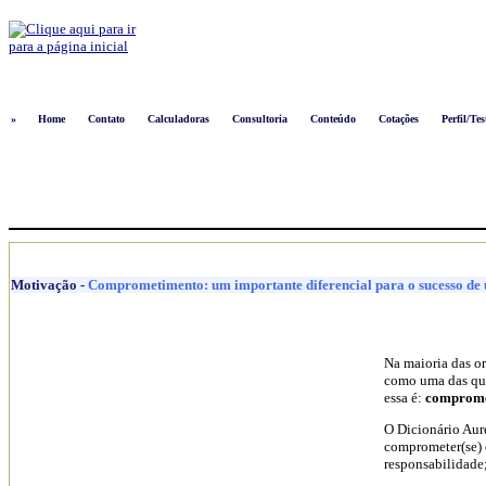
Logon
»
Home
Contato
Calculadoras
Consultoria
Conteúdo
Cotações
Perfil/Tes
Motivação
-
Comprometimento: um importante diferencial para o sucesso d
Na maioria das or
como uma das qua
essa é:
comprome
O Dicionário Aur
comprometer(se) e
responsabilidade