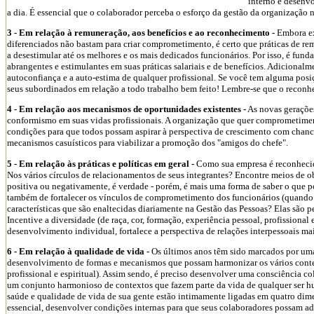
interno e desenvo
a dia. É essencial que o colaborador perceba o esforço da gestão da organização na
3 - Em relação à remuneração, aos benefícios e ao reconhecimento -
Embora ex
diferenciados não bastam para criar comprometimento, é certo que práticas de r
a desestimular até os melhores e os mais dedicados funcionários. Por isso, é f
abrangentes e estimulantes em suas práticas salariais e de benefícios. Adicional
autoconfiança e a auto-estima de qualquer profissional. Se você tem alguma posi
seus subordinados em relação a todo trabalho bem feito! Lembre-se que o reconhe
4 - Em relação aos mecanismos de oportunidades existentes -
As novas gerações
conformismo em suas vidas profissionais. A organização que quer comprometimento
condições para que todos possam aspirar à perspectiva de crescimento com chanc
mecanismos casuísticos para viabilizar a promoção dos "amigos do chefe".
5 - Em relação às práticas e políticas em geral -
Como sua empresa é reconheci
Nos vários círculos de relacionamentos de seus integrantes? Encontre meios de obt
positiva ou negativamente, é verdade - porém, é mais uma forma de saber o que 
também de fortalecer os vínculos de comprometimento dos funcionários (quando a 
características que são enaltecidas diariamente na Gestão das Pessoas? Elas são 
Incentive a diversidade (de raça, cor, formação, experiência pessoal, profissional e
desenvolvimento individual, fortalece a perspectiva de relações interpessoais ma
6 - Em relação à qualidade de vida -
Os últimos anos têm sido marcados por um
desenvolvimento de formas e mecanismos que possam harmonizar os vários contexto
profissional e espiritual). Assim sendo, é preciso desenvolver uma consciência co
um conjunto harmonioso de contextos que fazem parte da vida de qualquer ser h
saúde e qualidade de vida de sua gente estão intimamente ligadas em quatro dimens
essencial, desenvolver condições internas para que seus colaboradores possam ad