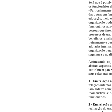
Será que é possí
os funcionários 
- Particularmente
das outras em fun
educação, meio e
organização pode
funcionários atra
pessoas que fazem
processos de trab
benefícios, avali
treinamento e des
adotadas interna
organização pera
segurança e qual
Assim sendo, obje
abaixo, aspectos,
contribuem para 
seus colaboradore
1 - Em relação à
relações internas
isso, líderes com
"combustíveis" 
funcionários.
2 - Em relação a
realização do tr