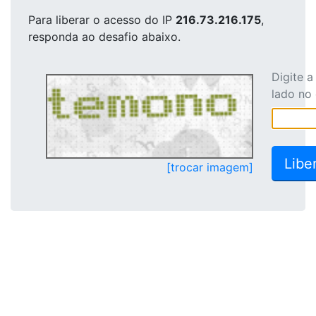
Para liberar o acesso
do IP
216.73.216.175
,
responda ao desafio abaixo.
Digite 
lado no
[trocar imagem]