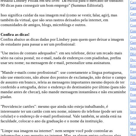
ressalta Lindsey Pollak em seu livro "Da escola para o mercado de trabalho:
Car
90 dicas para conseguir um bom emprego" (Summus Editorial).
Carr
Cart
Isso significa cuidar da sua imagem real (como se vestir, falar, agir), mas
também da virtual, que são seus rastros deixados pela internet, em
Coa
comunidades de amigos, blogs, microblogs e outros.
Com
Con
Confira as dicas!
Con
Confira abaixo as dicas dadas por Lindsey para quem quer deixar a imagem
Curr
de estudante para passar a ser um profissional:
Def
"Use meios de contato adequados": em seu telefone, deixe um recado mais
Dívi
sério na caixa postal; no e-mail, nada de endereços com piadinhas, prefira
Doc
usar seu nome; na mensagem de e-mail, personalize uma assinatura.
Eco
Emp
"Mande e-mails como profissional": use corretamente a língua portuguesa,
não use emoticons, não abuse dos pontos de exclamação, não deixe o campo
Ent
de assunto em branco, releia as mensagens importantes mesmo depois de ter
Filh
conferido a ortografia, deixe o endereço do destinatário por último (para não
Fina
mandar antes de checar), não mande mensagem instantânea e não encaminhe
Fran
piadas.
Imó
"Providencie cartões": mesmo que ainda não esteja trabalhando, é
Impo
interessante ter um cartão com seu nome, número do telefone (pode ser um
Inve
celular) e o endereço de e-mail profissional. Vale também, se ainda está na
Leis
faculdade, colocar o ano da graduação e o nome da instituição.
Mod
Mot
"Limpe sua imagem na internet": nem sempre você pode controlar as
Neg
informações a seu respeito na internet. Mas, se algum amigo colocou algo