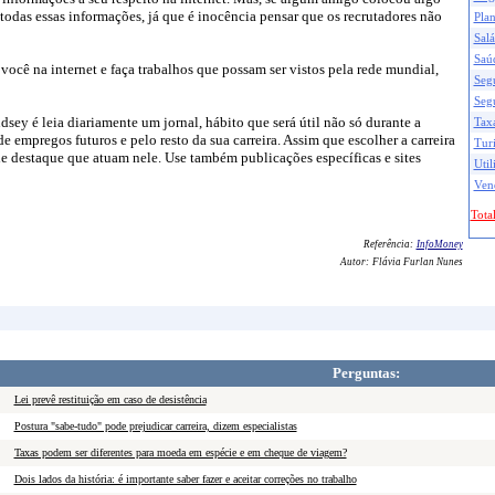
ar todas essas informações, já que é inocência pensar que os recrutadores não
Pla
Salá
Saú
 você na internet e faça trabalhos que possam ser vistos pela rede mundial,
Seg
Seg
dsey é leia diariamente um jornal, hábito que será útil não só durante a
Taxa
empregos futuros e pelo resto da sua carreira. Assim que escolher a carreira
Tur
 de destaque que atuam nele. Use também publicações específicas e sites
Util
Ven
Total
Referência:
InfoMoney
Autor:
Flávia Furlan Nunes
Perguntas:
Lei prevê restituição em caso de desistência
Postura "sabe-tudo" pode prejudicar carreira, dizem especialistas
Taxas podem ser diferentes para moeda em espécie e em cheque de viagem?
Dois lados da história: é importante saber fazer e aceitar correções no trabalho