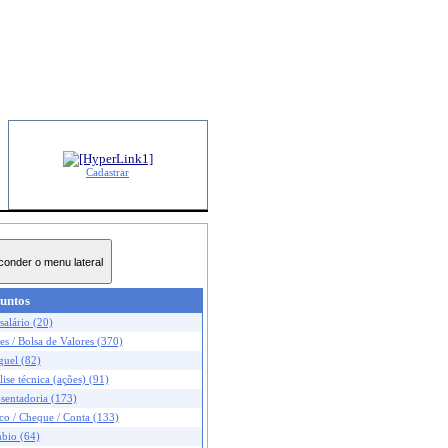
Cadastrar
untos
salário (20)
s / Bolsa de Valores (370)
guel (82)
ise técnica (ações) (91)
sentadoria (173)
co / Cheque / Conta (133)
bio (64)