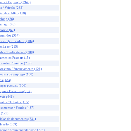
reira / Emprego (2946)
o / Veículo (232)
ão de crédito (118)
ching (26)
o agir (76)
sórcio (67)
sumidor (307)
ículo (curriculum) (104)
enda-se (215)
das / Endividado ? (200)
umentos Pessoais (15)
nomizar / Poupar (239)
réstimo / Financiamento (126)
revista de emprego (158)
os (183)
nças pessoais (606)
quia / Franchising (37)
veis (441)
stos / Tributos (155)
stimentos / Fundos (487)
 (129)
elos de documentos (731)
ivação (309)
ócios / Empreendedorismo (775)