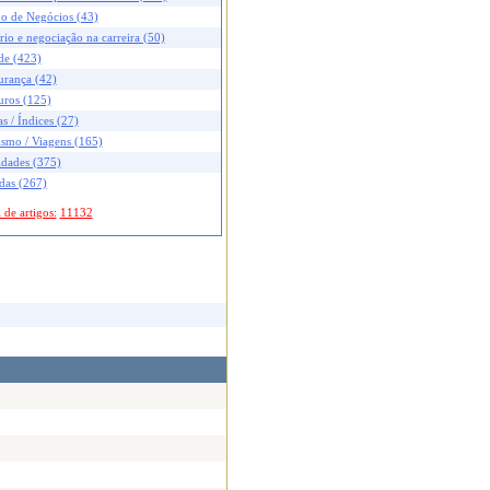
no de Negócios (43)
rio e negociação na carreira (50)
de (423)
urança (42)
uros (125)
s / Índices (27)
ismo / Viagens (165)
idades (375)
das (267)
 de artigos:
11132