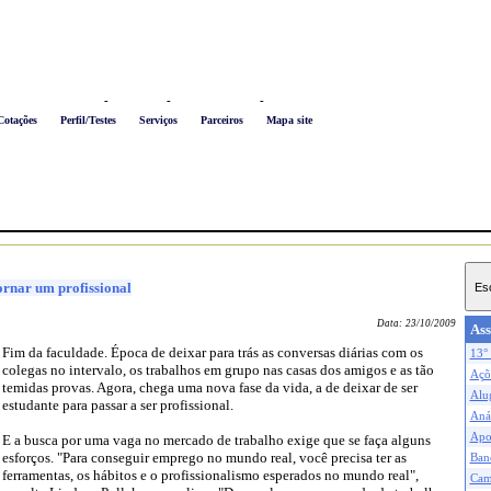
Logon
-
Favoritos
-
Busca conteúdo
-
Newsletter
Cotações
Perfil/Testes
Serviços
Parceiros
Mapa site
ornar um profissional
Data:
23/10/2009
Ass
Fim da faculdade. Época de deixar para trás as conversas diárias com os
13° 
colegas no intervalo, os trabalhos em grupo nas casas dos amigos e as tão
Açõe
temidas provas. Agora, chega uma nova fase da vida, a de deixar de ser
Alu
estudante para passar a ser profissional.
Anál
Apo
E a busca por uma vaga no mercado de trabalho exige que se faça alguns
esforços. "Para conseguir emprego no mundo real, você precisa ter as
Ban
ferramentas, os hábitos e o profissionalismo esperados no mundo real",
Cam