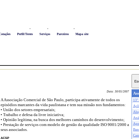
Logon
-
Favoritos
-
Busca conteúdo
-
Newsletter
Cotações
Perfil/Testes
Serviços
Parceiros
Mapa site
Data:
30/05/2007
Ass
A Associação Comercial de São Paulo, participa ativamente de todos os
13° 
episódios marcantes da vida paulistana e tem sua missão nos fundamentos:
Açõe
• União dos setores empresariais;
Alu
• Trabalho e defesa da livre iniciativa;
Anál
• Opinião legítima, na busca dos melhores caminhos do desenvolvimento;
Apo
• Prestação de serviços com modelo de gestão da qualidade ISO 9001/2000 a
seus associados.
Ban
Cam
ACSP