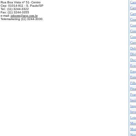
Car
Rua Boa Vista nº 51- Centro
Cep: 01014-911 - S. Paulo/SP
Carr
Tel.: (11) 3244-3322
Fax: (11) 3244-3355
Cart
e-mail:
infocem@acsp.com.br
Telemarketing (11) 3244-3030.
Coa
Com
Con
Con
Curr
Def
Dívi
Doc
Eco
Emp
Ent
Filh
Fina
Fran
Imó
Impo
Inve
Leis
Mod
Mot
Neg