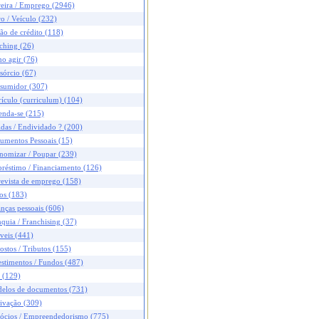
reira / Emprego (2946)
o / Veículo (232)
ão de crédito (118)
ching (26)
o agir (76)
sórcio (67)
sumidor (307)
ículo (curriculum) (104)
enda-se (215)
das / Endividado ? (200)
umentos Pessoais (15)
nomizar / Poupar (239)
réstimo / Financiamento (126)
revista de emprego (158)
os (183)
nças pessoais (606)
quia / Franchising (37)
veis (441)
stos / Tributos (155)
stimentos / Fundos (487)
 (129)
elos de documentos (731)
ivação (309)
ócios / Empreendedorismo (775)