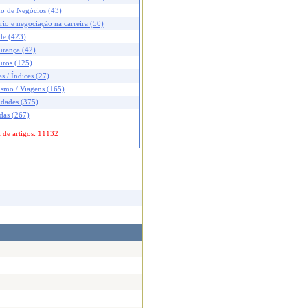
no de Negócios (43)
rio e negociação na carreira (50)
de (423)
urança (42)
uros (125)
s / Índices (27)
ismo / Viagens (165)
idades (375)
das (267)
 de artigos:
11132