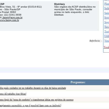
Pla
ESP
Distritais
Boa Vista, 51 - 9º andar (01014-911)
São orgãos da ACSP distribuídos no
Salá
ro - São Paulo/SP
município de São Paulo, consulte
a Postal: 8082
acima no lado esquerdo, o link:
Saú
fax: (11) 3241-3938
Distritais
l:
facesp@acsp.com.br
Seg
www.facesp.com.br
Seg
Taxa
Tur
Util
Ven
Referência:
-
Total
Perguntas:
iba quais cuidados ter no trabalho durante os dias de baixa umidade
mo dá trabalho tirar férias!
mo fugir da “zona de conforto” e transformar ideias em projetos de sucesso
anejamento sucessório: o que é possível fazer com os imóveis?