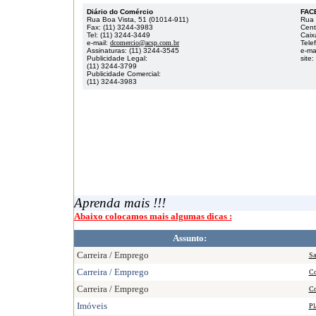
Diário do Comércio
FAC
Rua Boa Vista, 51 (01014-911)
Rua 
Fax: (11) 3244-3983
Cent
Tel: (11) 3244-3449
Caix
e-mail:
dcomercio@acsp.com.br
Tele
Assinaturas: (11) 3244-3545
e-mai
Publicidade Legal:
site:
(11) 3244-3799
Publicidade Comercial:
(11) 3244-3983
Aprenda mais !!!
Abaixo colocamos mais algumas dicas :
Assunto:
Carreira / Emprego
Sa
Carreira / Emprego
Co
Carreira / Emprego
Co
Imóveis
Pl