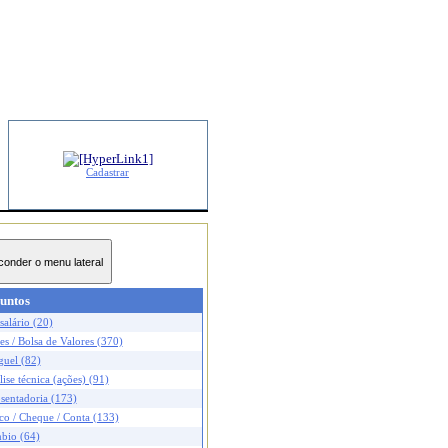
Cadastrar
untos
salário (20)
s / Bolsa de Valores (370)
guel (82)
ise técnica (ações) (91)
sentadoria (173)
co / Cheque / Conta (133)
bio (64)