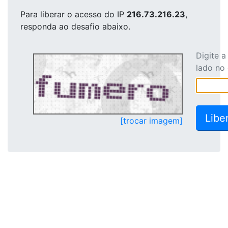
Para liberar o acesso
do IP
216.73.216.23
,
responda ao desafio abaixo.
Digite 
lado no
[trocar imagem]