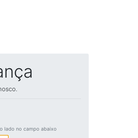
ança
nosco.
ao lado no campo abaixo