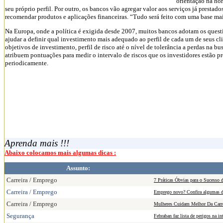
orientação na hor
seu próprio perfil. Por outro, os bancos vão agregar valor aos serviços já prestado
recomendar produtos e aplicações financeiras. “Tudo será feito com uma base mais
Na Europa, onde a política é exigida desde 2007, muitos bancos adotam os quest
ajudar a definir qual investimento mais adequado ao perfil de cada um de seus c
objetivos de investimento, perfil de risco até o nível de tolerância a perdas na b
atribuem pontuações para medir o intervalo de riscos que os investidores estão pro
periodicamente.
Aprenda mais !!!
Abaixo colocamos mais algumas dicas :
Assunto:
Carreira / Emprego
7 Práticas Óbvias para o Sucesso d
Carreira / Emprego
Emprego novo? Confira algumas di
Carreira / Emprego
Mulheres Cuidam Melhor Da Carre
Segurança
Febraban faz lista de perigos na in