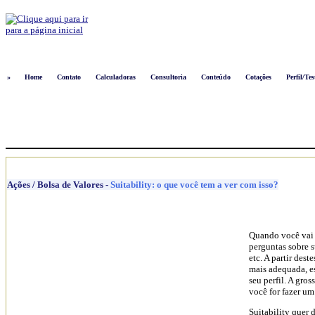
Logon
»
Home
Contato
Calculadoras
Consultoria
Conteúdo
Cotações
Perfil/Tes
Ações / Bolsa de Valores
-
Suitability: o que você tem a ver com isso?
Quando você vai 
perguntas sobre s
etc. A partir des
mais adequada, e
seu perfil. A gr
você for fazer um
Suitability quer 