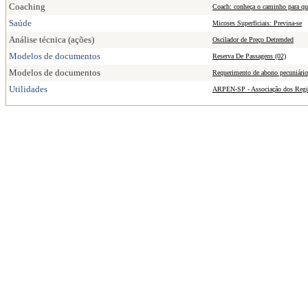
Coaching
Coach: conheça o caminho para qu
Saúde
Micoses Superficiais: Previna-se
Análise técnica (ações)
Oscilador de Preço Detrended
Modelos de documentos
Reserva De Passagens (02)
Modelos de documentos
Requerimento de abono pecuniário 
Utilidades
ARPEN-SP - Associação dos Regis