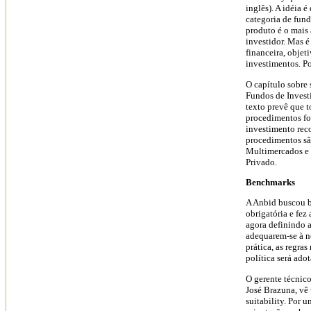
inglês). A idéia
categoria de fund
produto é o mais
investidor. Mas é
financeira, objet
investimentos. Po
O capítulo sobre 
Fundos de Invest
texto prevê que t
procedimentos fo
investimento reco
procedimentos são
Multimercados e 
Privado.
Benchmarks
A Anbid buscou b
obrigatória e fez
agora definindo a
adequarem-se à n
prática, as regra
política será ado
O gerente técnico
José Brazuna, vê
suitability. Por 