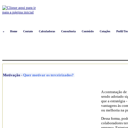
Logon
»
Home
Contato
Calculadoras
Consultoria
Conteúdo
Cotações
Perfil/Tes
Motivação
-
Quer motivar os terceirizados?
A contratação de
sendo adotado si
que a estratégia -
vantagens às com
ou melhoria na pr
Dessa forma, pode
colaboradores te
empresa. Entretan