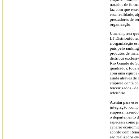
tratados de forma
faz com que esses
essa realidade, 
prestadores de s
organização.
Uma empresa que v
LT Distribuidora
a organização est
país pelo ranki
produtos de marca
distribui exclus
Rio Grande do Su
quadrados, toda a
com uma equipe d
ainda através de 
empresa conta com
terceirizados - da
refeitório.
Atentar para ess
integração, comp
empresa, fazendo 
o departamento 
especiais como pa
cenário econômic
acordo com Renat
são realizados e