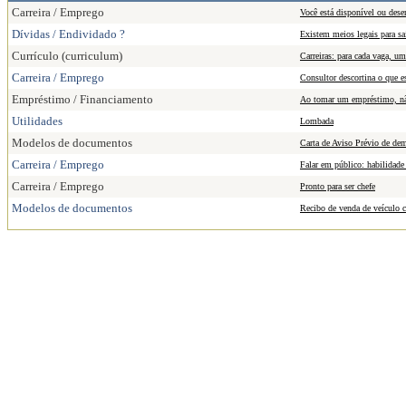
Carreira / Emprego
Você está disponível ou des
Dívidas / Endividado ?
Existem meios legais para 
Currículo (curriculum)
Carreiras: para cada vaga, um
Carreira / Emprego
Consultor descortina o que es
Empréstimo / Financiamento
Ao tomar um empréstimo, não
Utilidades
Lombada
Modelos de documentos
Carta de Aviso Prévio de de
Carreira / Emprego
Falar em público: habilidade 
Carreira / Emprego
Pronto para ser chefe
Modelos de documentos
Recibo de venda de veículo 