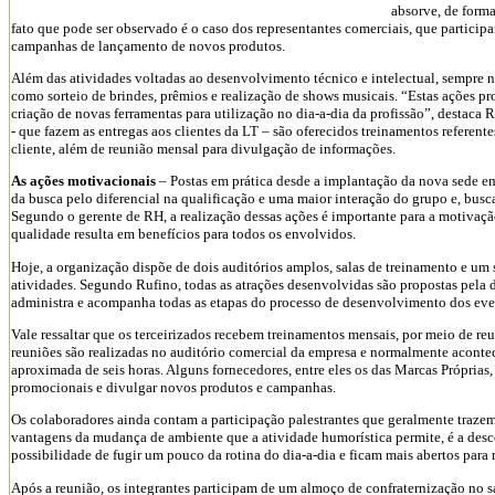
absorve, de form
fato que pode ser observado é o caso dos representantes comerciais, que partici
campanhas de lançamento de novos produtos.
Além das atividades voltadas ao desenvolvimento técnico e intelectual, sempre 
como sorteio de brindes, prêmios e realização de shows musicais. “Estas ações p
criação de novas ferramentas para utilização no dia-a-dia da profissão”, destaca R
- que fazem as entregas aos clientes da LT – são oferecidos treinamentos referen
cliente, além de reunião mensal para divulgação de informações.
As ações motivacionais
– Postas em prática desde a implantação da nova sede em
da busca pelo diferencial na qualificação e uma maior interação do grupo e, bus
Segundo o gerente de RH, a realização dessas ações é importante para a motivaçã
qualidade resulta em benefícios para todos os envolvidos.
Hoje, a organização dispõe de dois auditórios amplos, salas de treinamento e um 
atividades. Segundo Rufino, todas as atrações desenvolvidas são propostas pela
administra e acompanha todas as etapas do processo de desenvolvimento dos eve
Vale ressaltar que os terceirizados recebem treinamentos mensais, por meio de re
reuniões são realizadas no auditório comercial da empresa e normalmente acon
aproximada de seis horas. Alguns fornecedores, entre eles os das Marcas Próprias,
promocionais e divulgar novos produtos e campanhas.
Os colaboradores ainda contam a participação palestrantes que geralmente traz
vantagens da mudança de ambiente que a atividade humorística permite, é a desco
possibilidade de fugir um pouco da rotina do dia-a-dia e ficam mais abertos para 
Após a reunião, os integrantes participam de um almoço de confraternização no s