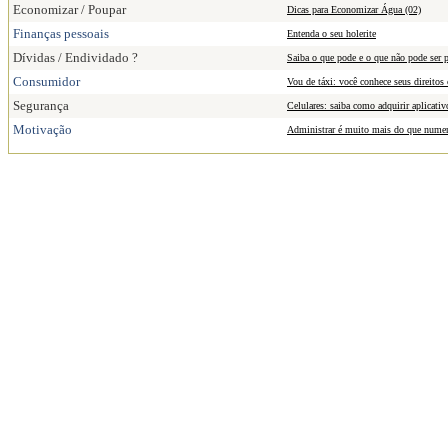
Economizar / Poupar
Dicas para Economizar Água (02)
Finanças pessoais
Entenda o seu holerite
Dívidas / Endividado ?
Saiba o que pode e o que não pode ser p
Consumidor
Vou de táxi: você conhece seus direitos
Segurança
Celulares: saiba como adquirir aplicati
Motivação
Administrar é muito mais do que nume