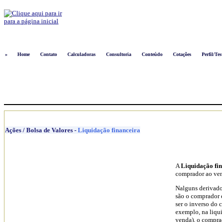
Logon
»
Home
Contato
Calculadoras
Consultoria
Conteúdo
Cotações
Perfil/Tes
Ações / Bolsa de Valores
-
Liquidação financeira
A
Liquidação fi
comprador ao ven
Nalguns derivados
são o comprador 
ser o inverso do
exemplo, na liq
venda), o compr