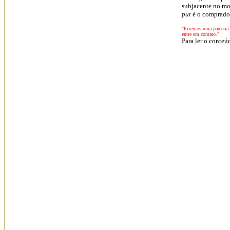
subjacente no mo
put
é o comprador
"Fizemos uma parceria c
entre em contato."
Para ler o conteú