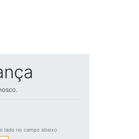
ança
nosco.
ao lado no campo abaixo