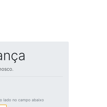
ança
nosco.
ao lado no campo abaixo