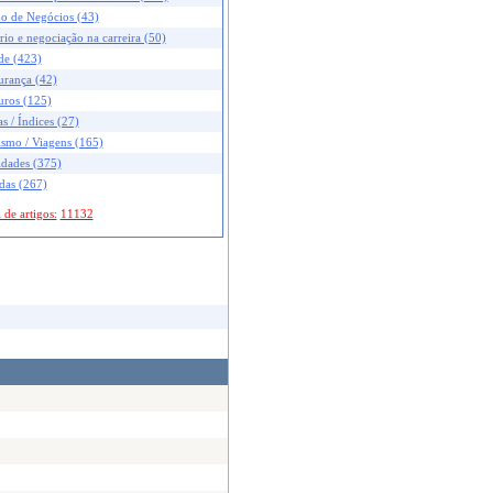
no de Negócios (43)
rio e negociação na carreira (50)
de (423)
urança (42)
uros (125)
s / Índices (27)
ismo / Viagens (165)
idades (375)
das (267)
 de artigos:
11132