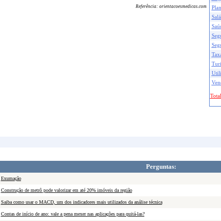
Referência:
orientacoesmedicas.com
Pla
Salá
Saú
Seg
Seg
Taxa
Tur
Util
Ven
Total
Perguntas:
Exumação
Construção de metrô pode valorizar em até 20% imóveis da região
Saiba como usar o MACD, um dos indicadores mais utilizados da análise técnica
Contas de início de ano: vale a pena mexer nas aplicações para quitá-las?