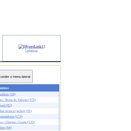
Cadastrar
untos
salário (20)
s / Bolsa de Valores (370)
guel (82)
ise técnica (ações) (91)
sentadoria (173)
co / Cheque / Conta (133)
bio (64)