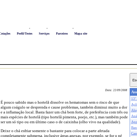
Logon
-
Favoritos
-
Busca conteúdo
-
Newsletter
Cotações
Perfil/Testes
Serviços
Parceiros
Mapa site
Data:
22/09/2008
Ass
13° 
É pouco sabido mas o hortelã dissolve os hematomas sem o risco de que
Açõe
algum coágulo se desprenda e cause problemas, também diminui muito a dor
Alu
e a inflamação local. Basta fazer um chá bem forte, de preferência com três ou
Anál
mais espécies de hortelã (tipo hortelã pimenta, poejo, etc.), mas também pode
ser um só tipo ou em último caso o de caixinha (olho vivo na qualidade).
Apo
Ban
Deixe o chá esfriar somente o bastante para colocar a parte afetada
Cam
completamente submersa, inclusive áreas anexas, por exemplo, se for o pé