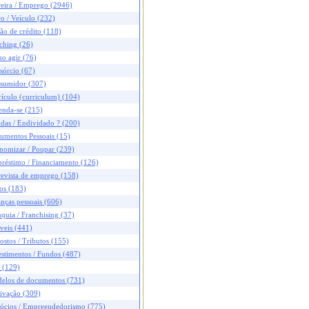
reira / Emprego (2946)
o / Veículo (232)
ão de crédito (118)
ching (26)
o agir (76)
sórcio (67)
sumidor (307)
ículo (curriculum) (104)
enda-se (215)
das / Endividado ? (200)
umentos Pessoais (15)
nomizar / Poupar (239)
réstimo / Financiamento (126)
revista de emprego (158)
os (183)
nças pessoais (606)
quia / Franchising (37)
veis (441)
stos / Tributos (155)
stimentos / Fundos (487)
 (129)
elos de documentos (731)
ivação (309)
ócios / Empreendedorismo (775)