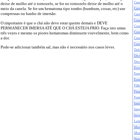
Car
deixe de molho até o tornozelo, se for no tornozelo deixe de molho até o
meio da canela. Se for um hematoma tipo tombo (bumbum, coxas, etc) use
Carr
compressas ou banho de imersão.
Cart
Coa
O importante é que o chá não deve estar quente demais e DEVE
Com
PERMANECER IMERSA ATÉ QUE O CHÁ ESTEJA FRIO. Faça isto umas
Con
três vezes e mesmo os piores hematomas diminuem visivelmente, bem como
a dor.
Con
Curr
Pode-se adicionar também sal, mas não é necessário nos casos leves.
Def
Dívi
Doc
Eco
Emp
Ent
Filh
Fina
Fran
Imó
Impo
Inve
Leis
Mod
Mot
Neg