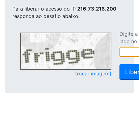
Para liberar o acesso
do IP
216.73.216.200
,
responda ao desafio abaixo.
Digite 
lado no
[trocar imagem]