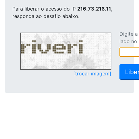
Para liberar o acesso
do IP
216.73.216.11
,
responda ao desafio abaixo.
Digite 
lado no
[trocar imagem]