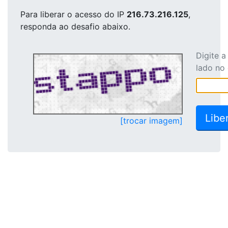
Para liberar o acesso
do IP
216.73.216.125
,
responda ao desafio abaixo.
Digite 
lado no
[trocar imagem]