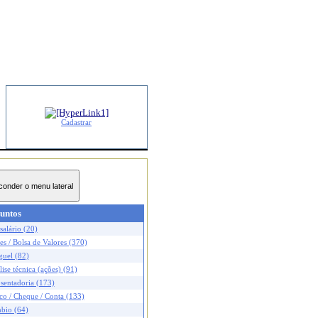
Cadastrar
untos
salário (20)
s / Bolsa de Valores (370)
guel (82)
ise técnica (ações) (91)
sentadoria (173)
co / Cheque / Conta (133)
bio (64)