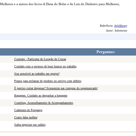
Mulheres e a autora dos livros A Dieta do Bolso e As Leis do Dinheiro para Mulheres,
Referência:
InfoMoney
Autor:
Infomoney
Perguntas:
Contrato - Particular de Locação de Coisas
Cuidado com o excesso de bom humor no trabalho
Sou acessível ao trabalho em equipe?
Prazos para reclamar de produto ou serviço com defeito
É preciso cortar despesas? Economize nas compras do supermercado!
Bagagem: Cuidado ao despachar a bagagem
Coaching, Aconselhamento & Acompanhamento
Caderneta de Poupança
Como falar melhor
Saiba negociar seu salário