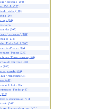
reira / Emprego (2946)
o / Veículo (232)
ão de crédito (118)
ching (26)
o agir (76)
sórcio (67)
sumidor (307)
ículo (curriculum) (104)
enda-se (215)
das / Endividado ? (200)
umentos Pessoais (15)
nomizar / Poupar (239)
réstimo / Financiamento (126)
revista de emprego (158)
os (183)
nças pessoais (606)
quia / Franchising (37)
veis (441)
stos / Tributos (155)
stimentos / Fundos (487)
 (129)
elos de documentos (731)
ivação (309)
ócios / Empreendedorismo (775)