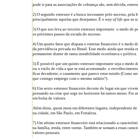
pode ir para as associações de cobrança são, sem dúvida, estres
2) O segundo estressor é a busca incessante pelo sucesso, pela 
principalmente aquelas que desejamos. É o
way of life
que as so
3) O que nos leva ao terceiro estressor importante: o medo de 
os próximos passos da escada do sucesso.
4) Um quarto fator que dispara o estresse financeiro é o medo
da previdência privada no Brasil. Esse medo ainda que resida
permanente diante de tanta instabilidade econômica e política.
5) É possível que um quinto estressor importante seja o medo de
ou o estilo de vida a que se está acostumado: o envelhecimento
ficar decadente, o casamento que parece estar ruindo (Como ser
que consigo emprego com o mesmo salário?).
6) Um sexto estressor financeiro decorre do lugar em que vivem
pensando na crise que urge no horizonte há tantos meses. Foi a
em bolsa de valores.
Além disso, quem mora em diferentes lugares, independente de c
na cidade, em São Paulo, em Fortaleza.
7) Um sétimo estressor financeiro está relacionado a caracterís
na família, renda, entre outras. Também se somam a essas caract
valores pessoais.