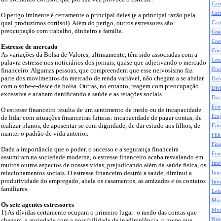
Car
Carr
O perigo iminente é certamente o principal deles (e a principal razão pela
qual produzimos cortisol). Além do perigo, outros estressores são:
Cart
preocupação com trabalho, dinheiro e família.
Coa
Com
Estresse de mercado
Con
As variações da Bolsa de Valores, ultimamente, têm sido associadas com a
Con
palavra estresse nos noticiários dos jornais, quase que adjetivando o mercado
Curr
financeiro. Algumas pessoas, que compreendem que esse nervosismo faz
parte dos movimentos do mercado de renda variável, não chegam a se abalar
Def
com o sobe-e-desce da bolsa. Outras, no entanto, reagem com preocupação
Dívi
excessiva e acabam danificando a saúde e as relações sociais.
Doc
Eco
O estresse financeiro resulta de um sentimento de medo ou de incapacidade
Emp
de lidar com situações financeiras futuras: incapacidade de pagar contas, de
realizar planos, de aposentar-se com dignidade, de dar estudo aos filhos, de
Ent
manter o padrão de vida anterior.
Filh
Fina
Dada a importância que o poder, o sucesso e a segurança financeira
Fran
assumiram na sociedade moderna, o estresse financeiro acaba resvalando em
Imó
muitos outros aspectos de nossas vidas, prejudicando além da saúde física, os
relacionamentos sociais. O estresse financeiro destrói a saúde, diminui a
Impo
produtividade do empregado, abala os casamentos, as amizades e os contatos
Inve
familiares.
Leis
Mod
Os sete agentes estressores
Mot
1) As dívidas certamente ocupam o primeiro lugar: o medo das contas que
Neg
chegam, a ansiedade com a possibilidade de inadimplência, o nome que