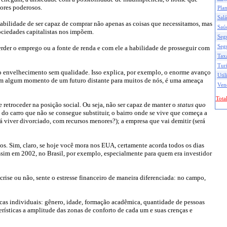
sores poderosos.
Pla
Salá
habilidade de ser capaz de comprar não apenas as coisas que necessitamos, mas
Saú
ciedades capitalistas nos impõem.
Seg
Seg
perder o emprego ou a fonte de renda e com ele a habilidade de prosseguir com
Taxa
Tur
 do envelhecimento sem qualidade. Isso explica, por exemplo, o enorme avanço
Util
 em algum momento de um futuro distante para muitos de nós, é uma ameaça
Ven
Total
 retroceder na posição social. Ou seja, não ser capaz de manter o
status quo
 do carro que não se consegue substituir, o bairro onde se vive que começa a
á viver divorciado, com recursos menores?); a empresa que vai demitir (será
os. Sim, claro, se hoje você mora nos EUA, certamente acorda todos os dias
ssim em 2002, no Brasil, por exemplo, especialmente para quem era investidor
rise ou não, sente o estresse financeiro de maneira diferenciada: no campo,
ticas individuais: gênero, idade, formação acadêmica, quantidade de pessoas
erísticas a amplitude das zonas de conforto de cada um e suas crenças e