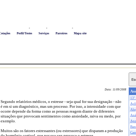
Logon
-
Favoritos
-
Busca conteúdo
-
Newsletter
Cotações
Perfil/Testes
Serviços
Parceiros
Mapa site
Data:
11/09/2008
Ass
13° 
Segundo relatórios médicos, o estresse - seja qual for sua designação - não
Açõe
é em si um diagnóstico, mas um processo. Por isso, a intensidade com que
Alu
ocorre depende da forma como as pessoas reagem diante de diferentes
Anál
situações que provocam sentimentos como ansiedade, raiva ou medo, por
exemplo.
Apo
Ban
Muitos são os fatores estressantes (ou estressores) que disparam a produção
Cam
do hormônio cortisol, que por sua vez provoca o estresse.