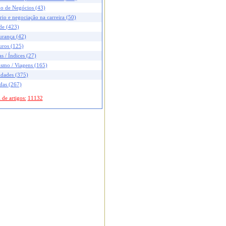
no de Negócios (43)
rio e negociação na carreira (50)
de (423)
urança (42)
uros (125)
s / Índices (27)
ismo / Viagens (165)
idades (375)
das (267)
 de artigos:
11132