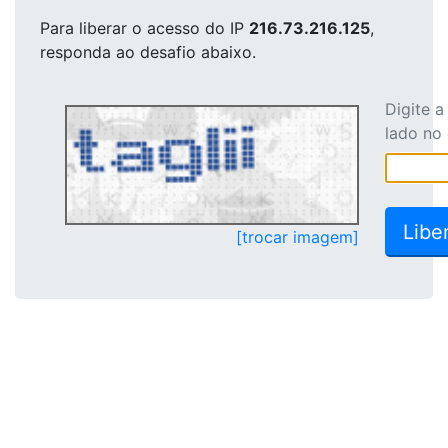
Para liberar o acesso
do IP
216.73.216.125
,
responda ao desafio abaixo.
Digite 
lado no
[trocar imagem]