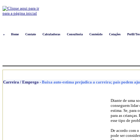
Logon
»
Home
Contato
Calculadoras
Consultoria
Conteúdo
Cotações
Perfil/Tes
Carreira / Emprego
-
Baixa auto-estima prejudica a carreira; pais podem aju
Diante de uma so
conseguem lidar 
estima. Se, para o
para as crianças.
esse tipo de prob
De acordo com o 
pode ser conside