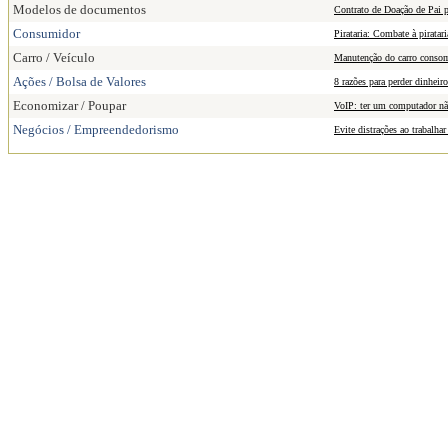
Modelos de documentos
Contrato de Doação de Pai p
Consumidor
Pirataria: Combate à piratar
Carro / Veículo
Manutenção do carro conso
Ações / Bolsa de Valores
8 razões para perder dinheir
Economizar / Poupar
VoIP: ter um computador não
Negócios / Empreendedorismo
Evite distrações ao trabalha