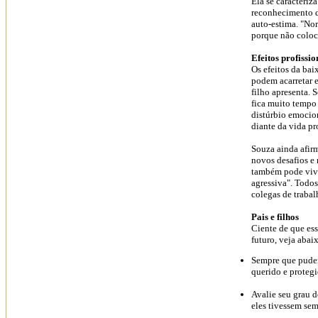
Ela se caracteriz
reconhecimento d
auto-estima. "No
porque não coloc
Efeitos profissio
Os efeitos da bai
podem acarretar 
filho apresenta. 
fica muito tempo 
distúrbio emocion
diante da vida pr
Souza ainda afir
novos desafios e
também pode vive
agressiva". Todo
colegas de trabal
Pais e filhos
Ciente de que ess
futuro, veja abai
Sempre que puder,
querido e proteg
Avalie seu grau d
eles tivessem sem